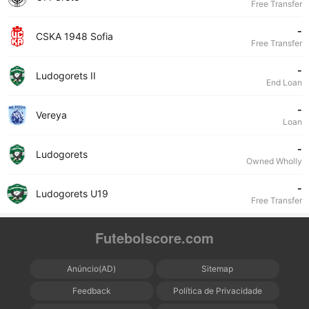
Free Transfer
-
CSKA 1948 Sofia
Free Transfer
-
Ludogorets II
End Loan
-
Vereya
Loan
-
Ludogorets
Owned Wholly
-
Ludogorets U19
Free Transfer
Futebolscore.com
Anúncio(AD)
Sitemap
Feedback
Política de Privacidade