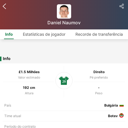
Daniel Naumov
Info
Estatísticas de jogador
Recorde de transferência
Info
£1.5 Milhões
Direito
Valor estimado
Pé preferido
29
192 cm
-
Altura
Peso
País
Bulgária
Time atual
Botev
Período do contrato