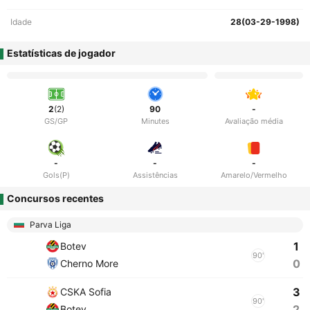
Idade
28(03-29-1998)
Estatísticas de jogador
2
(2)
90
-
GS/GP
Minutes
Avaliação média
-
-
-
Gols(P)
Assistências
Amarelo/Vermelho
Concursos recentes
Parva Liga
1
Botev
90'
0
Cherno More
3
CSKA Sofia
90'
2
Botev