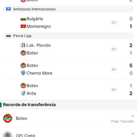
Amistosos Internacionais
0
Bulgária
90'
1
Montenegro
Parva Liga
2
Lok. Plovdiv
90'
1
Botev
5
Botev
90'
0
Cherno More
1
Botev
90'
2
Arda
Recorde de transferência
-
Botev
Free Transfer
-
OFI Crete