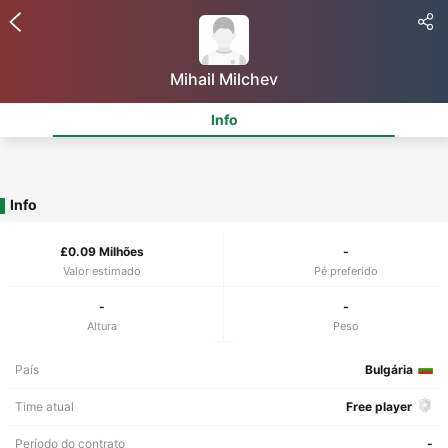
Mihail Milchev
Info
Info
£0.09 Milhões
-
Valor estimado
Pé preferido
-
-
Altura
Peso
País
Bulgária
Time atual
Free player
Período do contrato
-