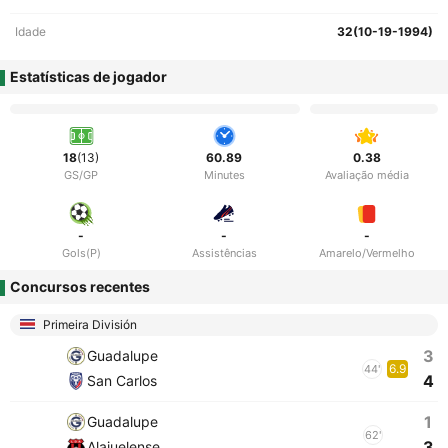
Idade
32(10-19-1994)
Estatísticas de jogador
18
(13)
60.89
0.38
GS/GP
Minutes
Avaliação média
-
-
-
Gols(P)
Assistências
Amarelo/Vermelho
Concursos recentes
Primeira División
3
Guadalupe
6.9
44'
4
San Carlos
1
Guadalupe
62'
3
Alajuelense