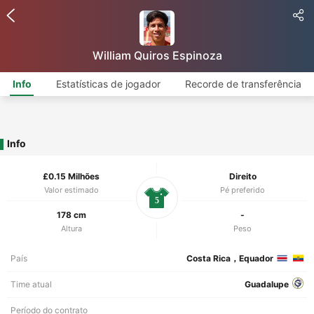
William Quiros Espinoza
Info
Estatísticas de jogador
Recorde de transferência
Info
£0.15 Milhões
Direito
Valor estimado
Pé preferido
5
178 cm
-
Altura
Peso
País
Costa Rica，Equador
Time atual
Guadalupe
Período do contrato