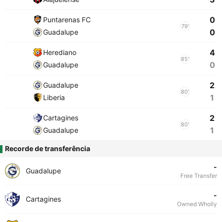
0
Puntarenas FC
79'
0
Guadalupe
4
Herediano
85'
0
Guadalupe
2
Guadalupe
80'
1
Liberia
2
Cartagines
80'
1
Guadalupe
Recorde de transferência
-
Guadalupe
Free Transfer
-
Cartagines
Owned Wholly