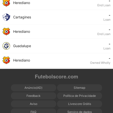
-
Herediano
End Loan
-
Cartagines
Loan
-
Herediano
End Loan
-
Guadalupe
Loan
-
Herediano
Owned Wholly
Futebolscore.com
Anúncio(AD)
Sitemap
Feedback
Política de Privacidade
Aviso
Livescore Grátis
FAQ
Serviço de dados