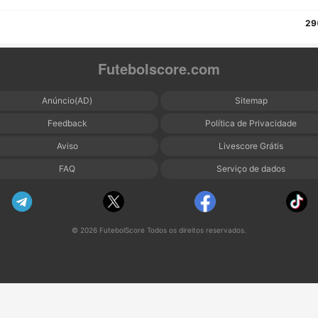
29
Futebolscore.com
Anúncio(AD)
Sitemap
Feedback
Política de Privacidade
Aviso
Livescore Grátis
FAQ
Serviço de dados
© 2026 FutebolScore Todos os direitos reservados.