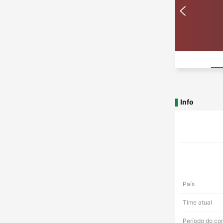
Info
País
Time atual
Período do co