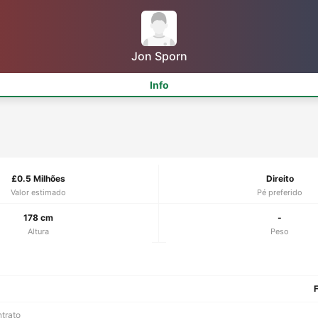
Jon Sporn
Info
£0.5 Milhões
Direito
Valor estimado
Pé preferido
178 cm
-
Altura
Peso
F
ntrato