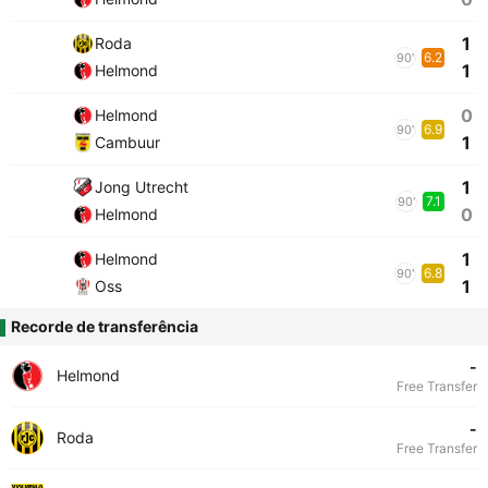
1
Roda
6.2
90'
1
Helmond
0
Helmond
6.9
90'
1
Cambuur
1
Jong Utrecht
7.1
90'
0
Helmond
1
Helmond
6.8
90'
1
Oss
Recorde de transferência
-
Helmond
Free Transfer
-
Roda
Free Transfer