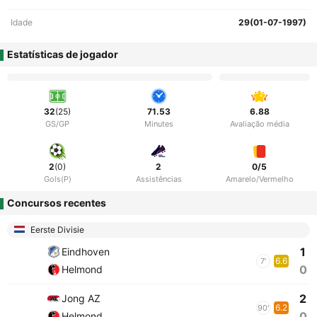
Idade
29(01-07-1997)
Estatísticas de jogador
32
(25)
71.53
6.88
GS/GP
Minutes
Avaliação média
2
(0)
2
0/5
Gols(P)
Assistências
Amarelo/Vermelho
Concursos recentes
Eerste Divisie
1
Eindhoven
6.6
7'
0
Helmond
2
Jong AZ
6.2
90'
0
Helmond