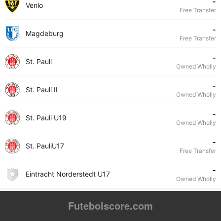
-
Venlo
Free Transfer
-
Magdeburg
Free Transfer
-
St. Pauli
Owned Wholly
-
St. Pauli II
Owned Wholly
-
St. Pauli U19
Owned Wholly
-
St. PauliU17
Free Transfer
-
Eintracht Norderstedt U17
Owned Wholly
Futebolscore.com