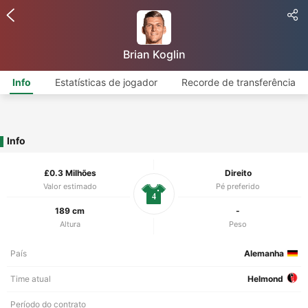
Brian Koglin
Info
Estatísticas de jogador
Recorde de transferência
Info
£0.3 Milhões
Direito
Valor estimado
Pé preferido
4
189 cm
-
Altura
Peso
País
Alemanha
Time atual
Helmond
Período do contrato