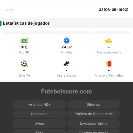
Idade
33(06-05-1993)
Estatísticas de jogador
3
(1)
24.67
-
GS/GP
Minutes
Avaliação média
-
-
-
Gols(P)
Assistências
Amarelo/Vermelho
Futebolscore.com
Anúncio(AD)
Sitemap
Feedback
Política de Privacidade
Aviso
Livescore Grátis
FAQ
Serviço de dados