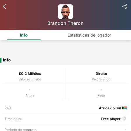
Brandon Theron
Info
Estatísticas de jogador
Info
£0.2 Milhões
Direito
Valor estimado
Pé preferido
-
-
Altura
Peso
País
África do Sul
Time atual
Free player
Período do contrato
-