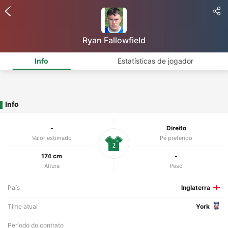
Ryan Fallowfield
Info
Estatísticas de jogador
Info
-
Direito
Valor estimado
Pé preferido
2
174 cm
-
Altura
Peso
País
Inglaterra
Time atual
York
Período do contrato