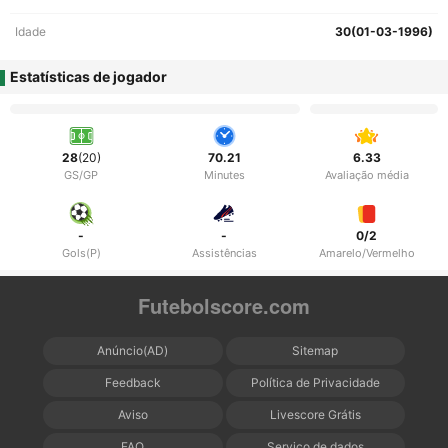
Idade
30(01-03-1996)
Estatísticas de jogador
28
(20)
70.21
6.33
GS/GP
Minutes
Avaliação média
-
-
0/2
Gols(P)
Assistências
Amarelo/Vermelho
Futebolscore.com
Anúncio(AD)
Sitemap
Feedback
Política de Privacidade
Aviso
Livescore Grátis
FAQ
Serviço de dados