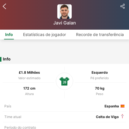
Javi Galan
Info
Estatísticas de jogador
Recorde de transferência
Info
£1.8 Milhões
Esquerdo
Valor estimado
Pé preferido
20
172 cm
70 kg
Altura
Peso
País
Espanha
Time atual
Celta de Vigo
Período do contrato