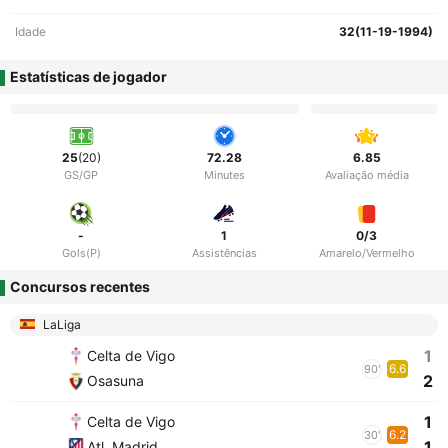
Idade
32(11-19-1994)
Estatísticas de jogador
25
(20)
72.28
6.85
GS/GP
Minutes
Avaliação média
-
1
0/3
Gols(P)
Assistências
Amarelo/Vermelho
Concursos recentes
LaLiga
1
Celta de Vigo
6.6
90'
2
Osasuna
1
Celta de Vigo
6.2
30'
1
Atl. Madrid