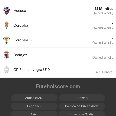
£1 Milhões
Huesca
Owned Wholly
-
Córdoba
Owned Wholly
-
Cordoba B
Owned Wholly
-
Badajoz
Owned Wholly
-
CP Flecha Negra U19
Free Transfer
Futebolscore.com
Anúncio(AD)
Sitemap
Feedback
Política de Privacidade
Aviso
Livescore Grátis