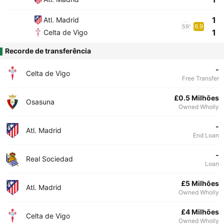
1
Atl. Madrid
6.9
59'
1
Celta de Vigo
Recorde de transferência
-
Celta de Vigo
Free Transfer
£0.5 Milhões
Osasuna
Owned Wholly
-
Atl. Madrid
End Loan
-
Real Sociedad
Loan
£5 Milhões
Atl. Madrid
Owned Wholly
£4 Milhões
Celta de Vigo
Owned Wholly