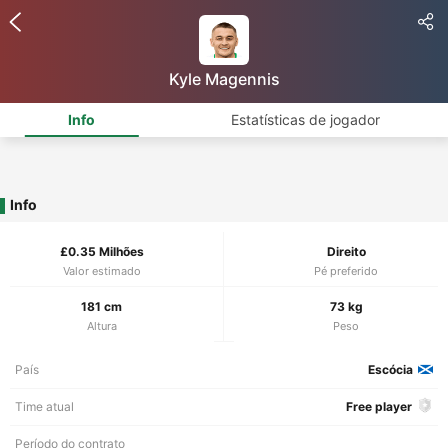
Kyle Magennis
Info
Estatísticas de jogador
Info
£0.35 Milhões
Direito
Valor estimado
Pé preferido
181 cm
73 kg
Altura
Peso
País
Escócia
Time atual
Free player
Período do contrato