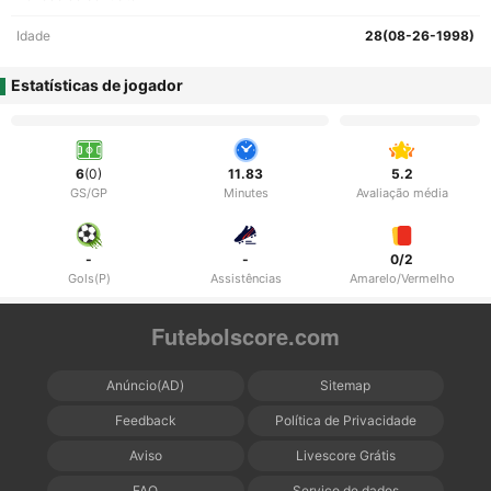
Idade
28(08-26-1998)
Estatísticas de jogador
6
(0)
11.83
5.2
GS/GP
Minutes
Avaliação média
-
-
0/2
Gols(P)
Assistências
Amarelo/Vermelho
Futebolscore.com
Anúncio(AD)
Sitemap
Feedback
Política de Privacidade
Aviso
Livescore Grátis
FAQ
Serviço de dados