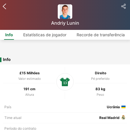
Andriy Lunin
Info
Estatísticas de jogador
Recorde de transferência
Info
£15 Milhões
Direito
Valor estimado
Pé preferido
13
191 cm
83 kg
Altura
Peso
País
Ucrânia
Time atual
Real Madrid
Período do contrato