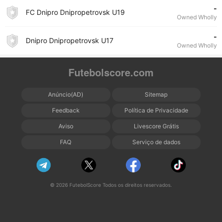
-
FC Dnipro Dnipropetrovsk U19
Owned Wholly
-
Dnipro Dnipropetrovsk U17
Owned Wholly
Futebolscore.com
Anúncio(AD)
Sitemap
Feedback
Política de Privacidade
Aviso
Livescore Grátis
FAQ
Serviço de dados
© 2026 FutebolScore Todos os direitos reservados.