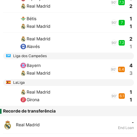
7.3
90'
2
Real Madrid
1
Bétis
7
90'
1
Real Madrid
2
Real Madrid
7.2
90'
1
Alavés
Liga dos Campeões
4
Bayern
6.4
90'
3
Real Madrid
LaLiga
1
Real Madrid
6.1
90'
1
Girona
Recorde de transferência
-
Real Madrid
End Loan