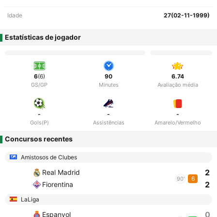
Idade
27(02-11-1999)
Estatísticas de jogador
6
(6)
90
6.74
GS/GP
Minutes
Avaliação média
-
-
-
Gols(P)
Assistências
Amarelo/Vermelho
Concursos recentes
Amistosos de Clubes
2
Real Madrid
6
90'
2
Fiorentina
LaLiga
0
Espanyol