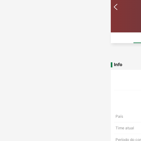
Info
País
Time atual
Período do co