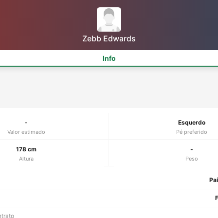
Zebb Edwards
Info
-
Esquerdo
Valor estimado
Pé preferido
178 cm
-
Altura
Peso
Pa
F
ntrato