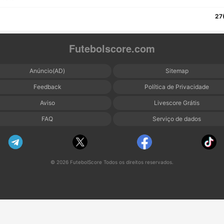
27
Futebolscore.com
Anúncio(AD)
Sitemap
Feedback
Política de Privacidade
Aviso
Livescore Grátis
FAQ
Serviço de dados
© 2026 FutebolScore Todos os direitos reservados.