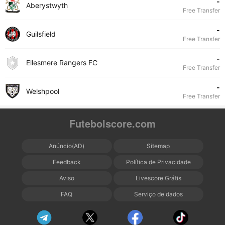
-
Aberystwyth
Free Transfer
-
Guilsfield
Free Transfer
-
Ellesmere Rangers FC
Free Transfer
-
Welshpool
Free Transfer
Futebolscore.com
Anúncio(AD)
Sitemap
Feedback
Política de Privacidade
Aviso
Livescore Grátis
FAQ
Serviço de dados