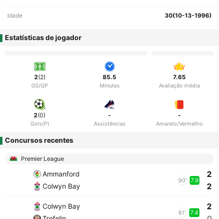
Idade
30(10-13-1996)
Estatísticas de jogador
2
(2)
85.5
7.65
GS/GP
Minutes
Avaliação média
2
(0)
-
-
Gols(P)
Assistências
Amarelo/Vermelho
Concursos recentes
Premier League
2
Ammanford
7.9
90'
2
Colwyn Bay
2
Colwyn Bay
7.4
81'
0
Trefelin