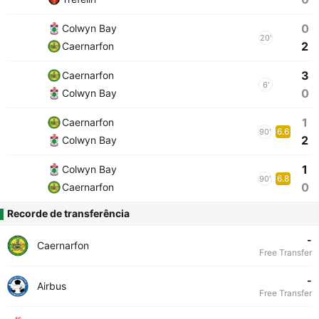
0
Colwyn Bay
20'
2
Caernarfon
3
Caernarfon
6'
0
Colwyn Bay
1
Caernarfon
6.6
90'
2
Colwyn Bay
1
Colwyn Bay
6.8
90'
0
Caernarfon
Recorde de transferência
-
Caernarfon
Free Transfer
-
Airbus
Free Transfer