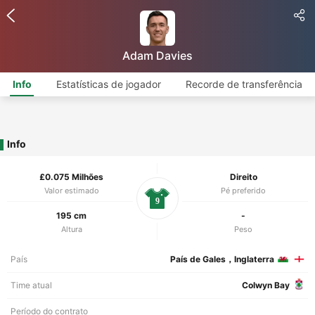
Adam Davies
Info
Estatísticas de jogador
Recorde de transferência
Info
£0.075 Milhões
Direito
Valor estimado
Pé preferido
9
195 cm
-
Altura
Peso
País
País de Gales，Inglaterra
Time atual
Colwyn Bay
Período do contrato