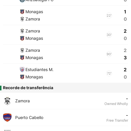
1
Monagas
22'
0
Zamora
2
Zamora
30'
0
Monagas
2
Zamora
90'
3
Monagas
2
Estudiantes M.
72'
0
Monagas
Recorde de transferência
-
Zamora
Owned Wholly
-
Puerto Cabello
Free Transfer