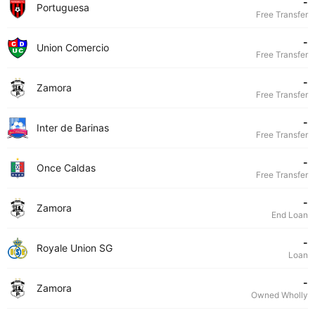
-
Portuguesa
Free Transfer
-
Union Comercio
Free Transfer
-
Zamora
Free Transfer
-
Inter de Barinas
Free Transfer
-
Once Caldas
Free Transfer
-
Zamora
End Loan
-
Royale Union SG
Loan
-
Zamora
Owned Wholly