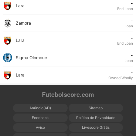
-
Lara
End Loan
-
Zamora
Loan
-
Lara
End Loan
-
Sigma Olomouc
Loan
-
Lara
Owned Wholly
Futebolscore.com
Anúncio(AD)
Sitemap
Feedback
Política de Privacidade
Aviso
Livescore Grátis