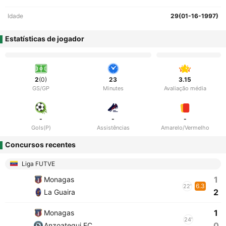
Idade
29(01-16-1997)
Estatísticas de jogador
2
(0)
23
3.15
GS/GP
Minutes
Avaliação média
-
-
-
Gols(P)
Assistências
Amarelo/Vermelho
Concursos recentes
Liga FUTVE
1
Monagas
6.3
22'
2
La Guaira
1
Monagas
24'
0
Anzoategui FC