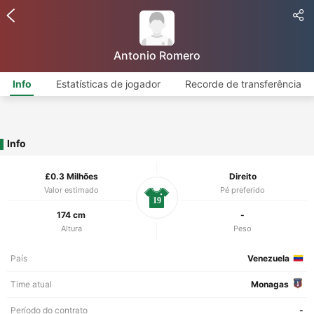
Antonio Romero
Info
Estatísticas de jogador
Recorde de transferência
Info
£0.3 Milhões
Direito
Valor estimado
Pé preferido
19
174 cm
-
Altura
Peso
País
Venezuela
Time atual
Monagas
Período do contrato
-