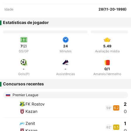
Idade
28(11-20-1998)
Estatísticas de jogador
7
(2)
24
5.49
GS/GP
Minutes
Avaliação média
-
-
0/1
Gols(P)
Assistências
Amarelo/Vermelho
Concursos recentes
Premier League
2
FK Rostov
6.2
59'
0
Kazan
1
Zenit
6.5
62'
0
Kazan