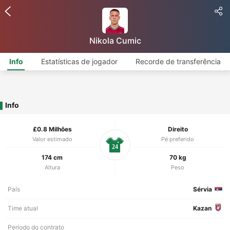
Nikola Cumic
Info
Estatísticas de jogador
Recorde de transferência
Info
£0.8 Milhões
Direito
Valor estimado
Pé preferido
24
174 cm
70 kg
Altura
Peso
País
Sérvia
Time atual
Kazan
Período do contrato