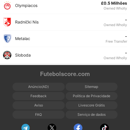
£0.5 Milhões
Olympiacos
Owned Wholly
-
Radnički Nis
Owned Wholly
-
Metalac
Free Transfer
-
Sloboda
Owned Wholly
Futebolscore.com
Anúncio(AD)
Sitemap
Feedback
Política de Privacidade
Aviso
Livescore Grátis
FAQ
Serviço de dados