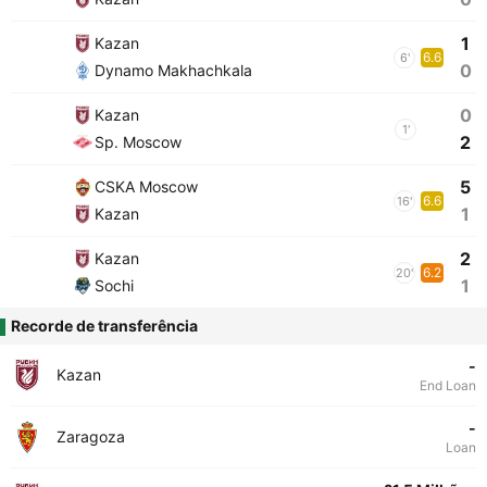
1
Kazan
6.6
6'
0
Dynamo Makhachkala
0
Kazan
1'
2
Sp. Moscow
5
CSKA Moscow
6.6
16'
1
Kazan
2
Kazan
6.2
20'
1
Sochi
Recorde de transferência
-
Kazan
End Loan
-
Zaragoza
Loan