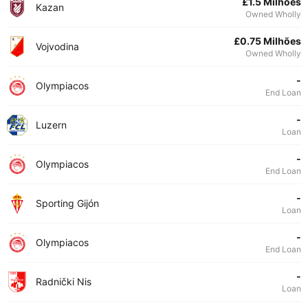
£1.5 Milhões
Kazan
Owned Wholly
£0.75 Milhões
Vojvodina
Owned Wholly
-
Olympiacos
End Loan
-
Luzern
Loan
-
Olympiacos
End Loan
-
Sporting Gijón
Loan
-
Olympiacos
End Loan
-
Radnički Nis
Loan