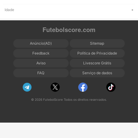
Idade
-
Futebolscore.com
Anúncio(AD)
Sitemap
Feedback
Política de Privacidade
Aviso
Livescore Grátis
FAQ
Serviço de dados
© 2026 FutebolScore Todos os direitos reservados.