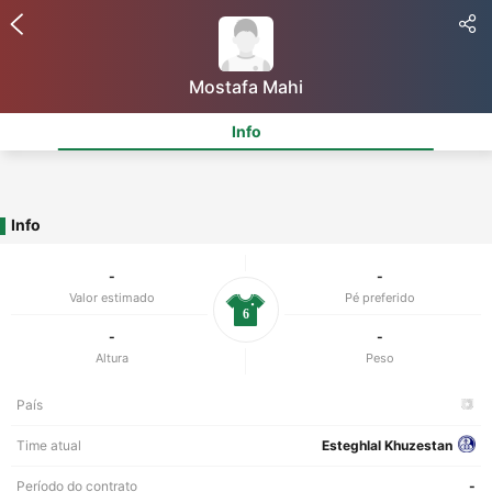
Mostafa Mahi
Info
Info
-
-
Valor estimado
Pé preferido
6
-
-
Altura
Peso
País
Time atual
Esteghlal Khuzestan
Período do contrato
-