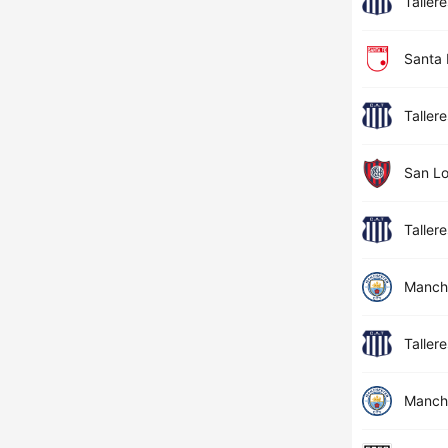
Taller
Santa 
Taller
San L
Taller
Manche
Taller
Manche