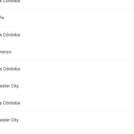
es Córdoba
Fe
es Córdoba
orenzo
es Córdoba
ster City
es Córdoba
ster City