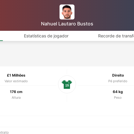
Nahuel Lautaro Bustos
Estatísticas de jogador
Recorde de transf
£1 Milhões
Direito
Valor estimado
Pé preferido
19
176 cm
64 kg
Altura
Peso
ntrato