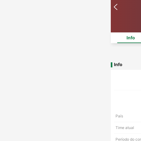
Info
Info
País
Time atual
Período do co