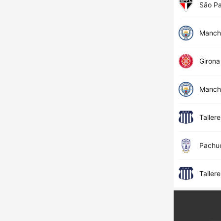
São Pa
Manche
Girona
Manche
Taller
Pachu
Taller