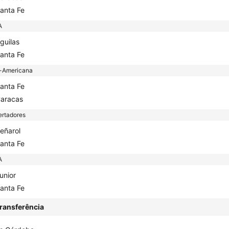
anta Fe
A
guilas
anta Fe
-Americana
anta Fe
aracas
ertadores
eñarol
anta Fe
A
unior
anta Fe
ransferência