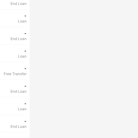
End Loan
-
Loan
-
End Loan
-
Loan
-
Free Transfer
-
End Loan
-
Loan
-
End Loan