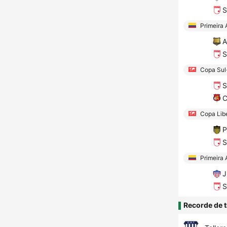
S
Primeira 
A
S
Copa Sul
S
C
Copa Lib
P
S
Primeira 
J
S
Recorde de t