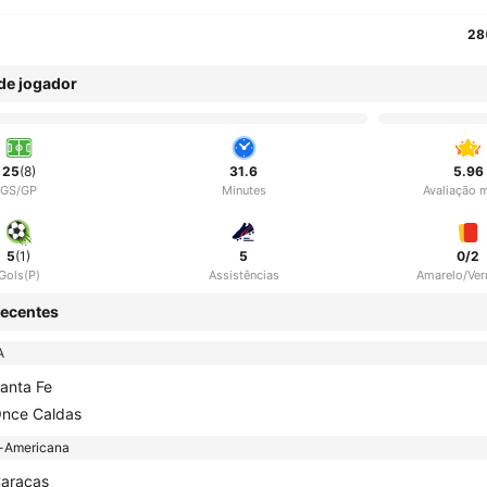
28
 de jogador
25
(8)
31.6
5.96
GS/GP
Minutes
Avaliação 
5
(1)
5
0/2
Gols(P)
Assistências
Amarelo/Ve
ecentes
A
anta Fe
nce Caldas
-Americana
aracas