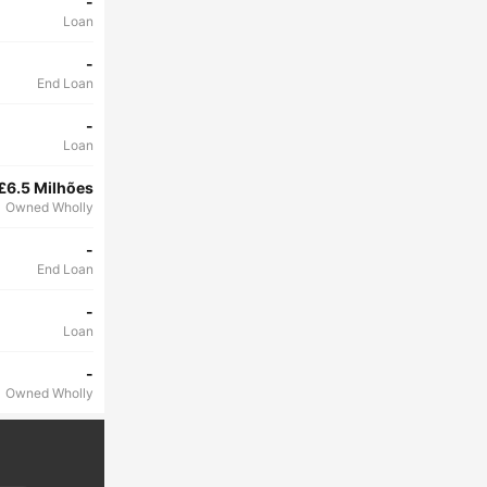
-
Loan
-
End Loan
-
Loan
£6.5 Milhões
Owned Wholly
-
End Loan
-
Loan
-
Owned Wholly