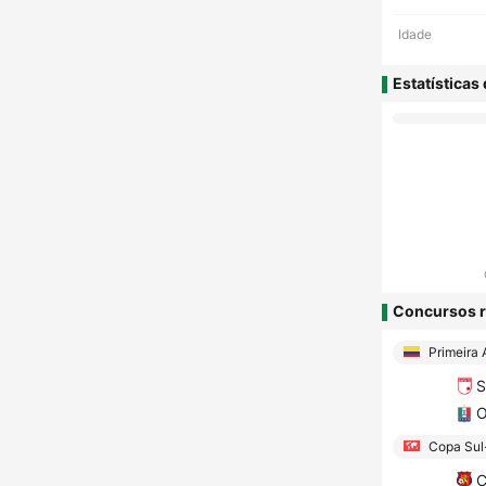
Idade
Estatísticas
Concursos r
Primeira 
S
O
Copa Sul
C