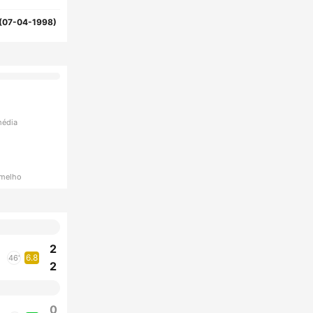
(07-04-1998)
média
rmelho
2
6.8
46'
2
0