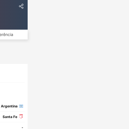
erência
Argentina
Santa Fe
-