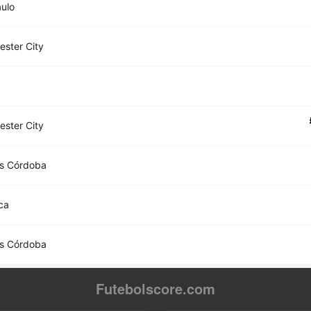
ulo
ster City
ster City
es Córdoba
ca
es Córdoba
Futebolscore.com