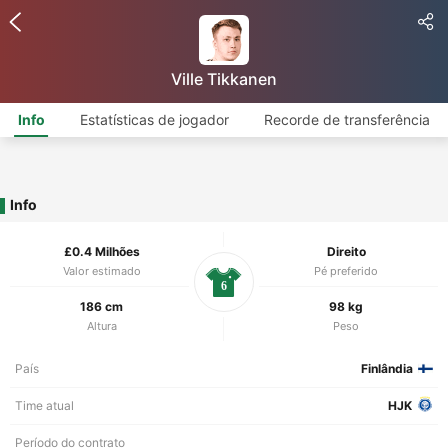
Ville Tikkanen
Info
Estatísticas de jogador
Recorde de transferência
Info
£0.4 Milhões
Direito
Valor estimado
Pé preferido
6
186 cm
98 kg
Altura
Peso
País
Finlândia
Time atual
HJK
Período do contrato