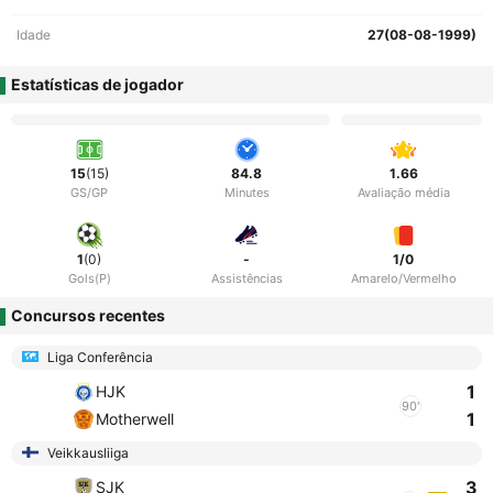
Idade
27(08-08-1999)
Estatísticas de jogador
15
(15)
84.8
1.66
GS/GP
Minutes
Avaliação média
1
(0)
-
1/0
Gols(P)
Assistências
Amarelo/Vermelho
Concursos recentes
Liga Conferência
1
HJK
90'
1
Motherwell
Veikkausliiga
3
SJK