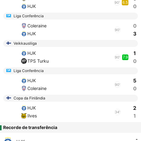
6.5
90'
0
HJK
Liga Conferência
0
Coleraine
90'
3
HJK
Veikkausliiga
1
HJK
7.9
90'
0
TPS Turku
Liga Conferência
5
HJK
90'
0
Coleraine
Copa da Finlândia
2
HJK
34'
1
Ilves
Recorde de transferência
-