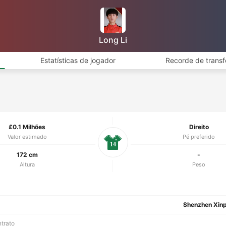
Long Li
Estatísticas de jogador
Recorde de transf
£0.1 Milhões
Direito
Valor estimado
Pé preferido
14
172 cm
-
Altura
Peso
Shenzhen Xin
ntrato