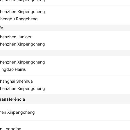
henzhen Xinpengcheng
hengdu Rongcheng
FA
henzhen Juniors
henzhen Xinpengcheng
henzhen Xinpengcheng
ingdao Hainiu
hanghai Shenhua
henzhen Xinpengcheng
ransferência
hen Xinpengcheng
an Longding