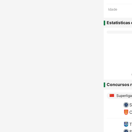
Idade
Estatísticas
Concursos r
Superliga
S
C
T
S