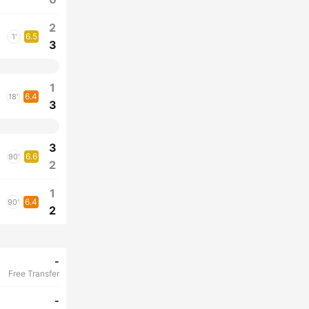
2
6.5
1'
3
1
6.4
18'
3
3
6.6
90'
2
1
6.4
90'
2
-
Free Transfer
-