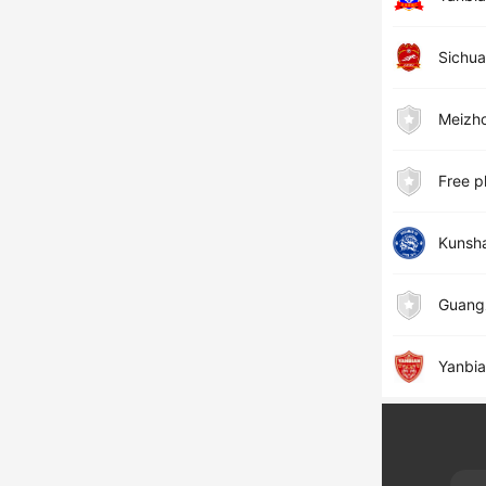
Sichua
Meizh
Free p
Kunsh
Guangz
Yanbi