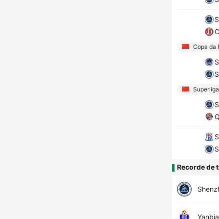
S
C
Copa da 
S
S
Superliga
S
Q
S
S
Recorde de t
Shenz
Yanbi