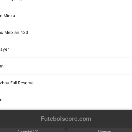
n Minzu
ou Meixian 433
layer
an
hou Fuli Reserve
an
Futebolscore.com
Anúncio(AD)
Sitemap