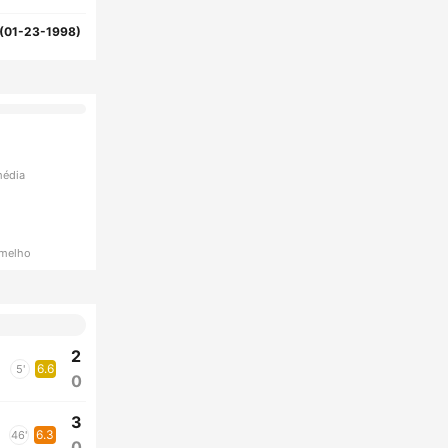
(01-23-1998)
média
rmelho
2
6.6
5'
0
3
6.3
46'
0