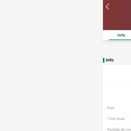
Info
Info
País
Time atual
Período do co