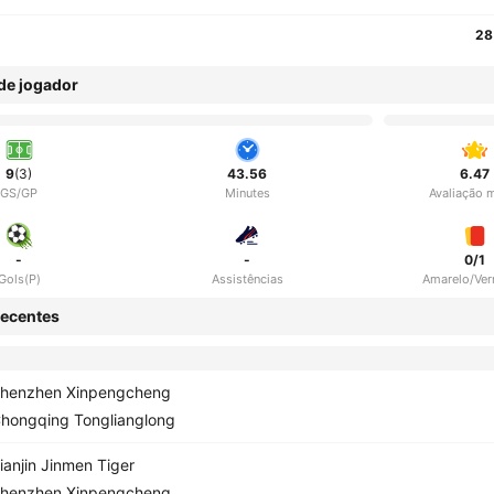
28
 de jogador
9
(3)
43.56
6.47
GS/GP
Minutes
Avaliação 
-
-
0/1
Gols(P)
Assistências
Amarelo/Ve
ecentes
henzhen Xinpengcheng
hongqing Tonglianglong
ianjin Jinmen Tiger
henzhen Xinpengcheng