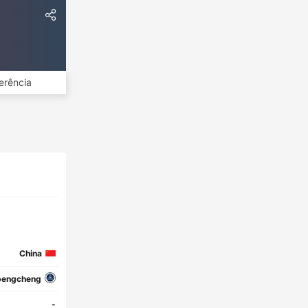
erência
China
pengcheng
-