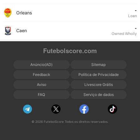
-
Orleans
Loan
-
Caen
Owned Wholly
Futebolscore.com
Anúncio(AD)
Sitemap
Feedback
Política de Privacidade
Aviso
Livescore Grátis
FAQ
Serviço de dados
© 2026 FutebolScore Todos os direitos reservados.