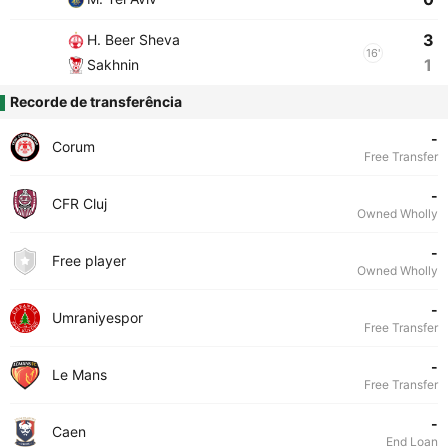
3
H. Beer Sheva
16'
1
Sakhnin
Recorde de transferência
-
Corum
Free Transfer
-
CFR Cluj
Owned Wholly
-
Free player
Owned Wholly
-
Umraniyespor
Free Transfer
-
Le Mans
Free Transfer
-
Caen
End Loan