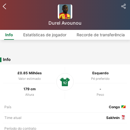
Durel Avounou
Info
Estatísticas de jogador
Recorde de transferência
Info
£0.85 Milhões
Esquerdo
Valor estimado
Pé preferido
92
179 cm
-
Altura
Peso
País
Congo
Time atual
Sakhnin
Período do contrato