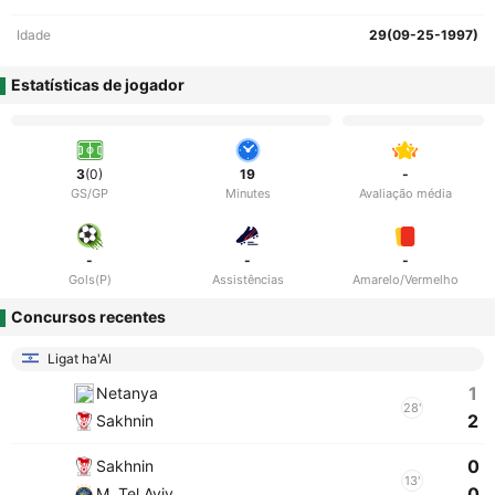
Idade
29(09-25-1997)
Estatísticas de jogador
3
(0)
19
-
GS/GP
Minutes
Avaliação média
-
-
-
Gols(P)
Assistências
Amarelo/Vermelho
Concursos recentes
Ligat ha'Al
1
Netanya
28'
2
Sakhnin
0
Sakhnin
13'
0
M. Tel Aviv