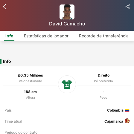
David Camacho
Info
Estatísticas de jogador
Recorde de transferência
Info
£0.35 Milhões
Direito
Valor estimado
Pé preferido
22
188 cm
-
Altura
Peso
País
Colômbia
Time atual
Cajamarca
Período do contrato