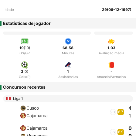
Idade
29(06-12-1997)
Estatísticas de jogador
19
(19)
68.58
1.03
GS/GP
Minutes
Avaliação média
3
(0)
1
-
Gols(P)
Assistências
Amarelo/Vermelho
Concursos recentes
Liga 1
4
Cusco
6.7
90'
1
Cajamarca
0
Cajamarca
6.9
86'
0
Moquegua