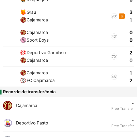
3
Grau
6
90'
1
Cajamarca
0
Cajamarca
43'
0
Sport Boys
2
Deportivo Garcilaso
70'
0
Cajamarca
1
Cajamarca
46'
2
FC Cajamarca
Recorde de transferência
-
Cajamarca
Free Transfer
-
Deportivo Pasto
Free Transfer