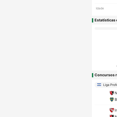
Idade
Estatísticas
Concursos r
Liga Prof
N
B
I
N