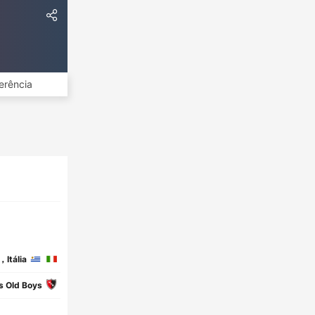
erência
，Itália
s Old Boys