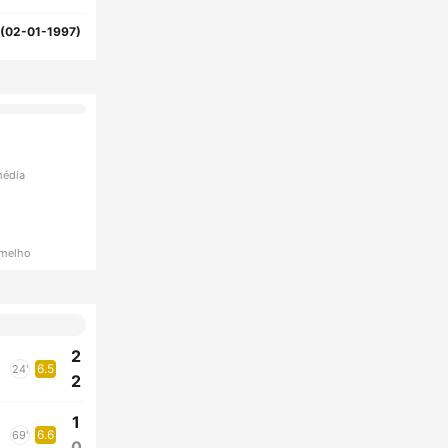
(02-01-1997)
média
rmelho
2
6.5
24'
2
1
6.6
69'
0