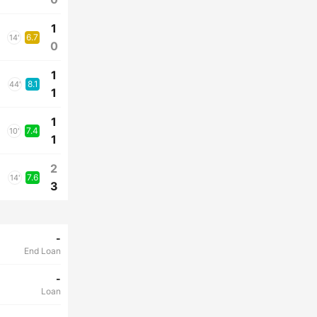
1
6.7
14'
0
1
8.1
44'
1
1
7.4
10'
1
2
7.6
14'
3
-
End Loan
-
Loan