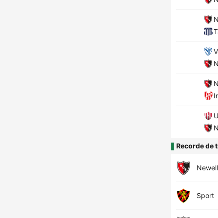
N
T
V
N
N
I
U
N
Recorde de t
Newell
Sport