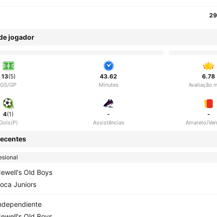
29
 de jogador
13
(5)
43.62
6.78
GS/GP
Minutes
Avaliação 
4
(1)
-
-
Gols(P)
Assistências
Amarelo/Ve
ecentes
esional
ewell's Old Boys
oca Juniors
ndependiente
ewell's Old Boys