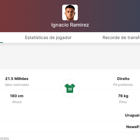
Ignacio Ramirez
Estatísticas de jogador
Recorde de transf
£1.5 Milhões
Direito
Valor estimado
Pé preferido
99
180 cm
76 kg
Altura
Peso
Uruguai
Newell'
ntrato