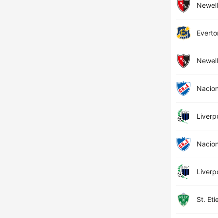
Newell
Everto
Newell
Nacion
Liverp
Nacion
Liverp
St. Et