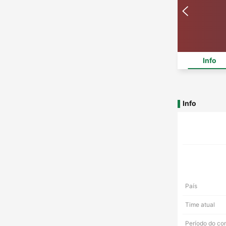
Info
Info
País
Time atual
Período do co