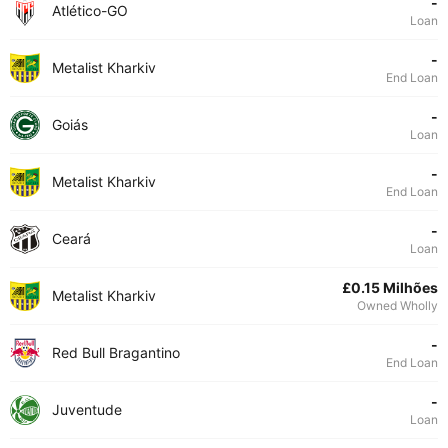
-
Atlético-GO
Loan
-
Metalist Kharkiv
End Loan
-
Goiás
Loan
-
Metalist Kharkiv
End Loan
-
Ceará
Loan
£0.15 Milhões
Metalist Kharkiv
Owned Wholly
-
Red Bull Bragantino
End Loan
-
Juventude
Loan