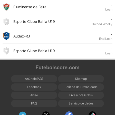
-
Fluminense de Feira
Loan
-
Esporte Clube Bahia U19
Owned Wholly
-
Audax-RJ
End Loan
-
Esporte Clube Bahia U19
Loan
Futebolscore.com
Anúncio(AD)
Sitemap
Feedback
Política de Privacidade
Aviso
Livescore Grátis
FAQ
Serviço de dados