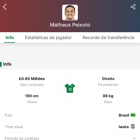
Matheus Peixoto
Info
Estatísticas de jogador
Recorde de transferência
Info
£0.85 Milhões
Direito
Valor estimado
Pé preferido
11
190 cm
86 kg
Altura
Peso
País
Brasil
Time atual
Iwata
Período do contrato
-