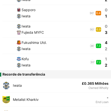
0
Sapporo
6.4
90'
1
Iwata
0
Iwata
6.9
90'
3
Fujieda MYFC
4
Fukushima Utd.
7.3
36'
2
Iwata
1
Kofu
7.2
30'
2
Iwata
Recorde de transferência
£0.365 Milhões
Iwata
Owned Wholly
-
Metalist Kharkiv
End Loan