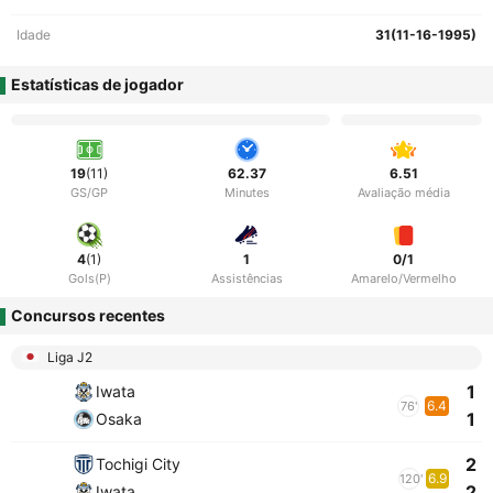
Idade
31(11-16-1995)
Estatísticas de jogador
19
(11)
62.37
6.51
GS/GP
Minutes
Avaliação média
4
(1)
1
0/1
Gols(P)
Assistências
Amarelo/Vermelho
Concursos recentes
Liga J2
1
Iwata
6.4
76'
1
Osaka
2
Tochigi City
6.9
120'
2
Iwata