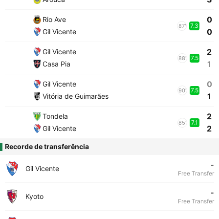
0
Rio Ave
7.3
87'
0
Gil Vicente
2
Gil Vicente
7.5
88'
1
Casa Pia
0
Gil Vicente
7.5
90'
1
Vitória de Guimarães
2
Tondela
7.1
85'
2
Gil Vicente
Recorde de transferência
-
Gil Vicente
Free Transfer
-
Kyoto
Free Transfer