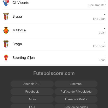
-
Gil Vicente
Free Transfer
-
Braga
End Loan
-
Mallorca
Loan
-
Braga
End Loan
-
Sporting Gijón
Loan
Futebolscore.com
Anúncio(AD)
Sitemap
Feedback
Política de Privacidade
Aviso
Livescore Grátis
FAQ
Serviço de dados