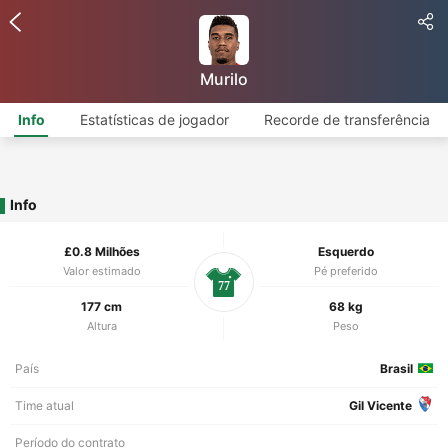
Murilo
Info
Estatísticas de jogador
Recorde de transferência
Info
£0.8 Milhões
Esquerdo
Valor estimado
Pé preferido
77
177 cm
68 kg
Altura
Peso
País
Brasil
Time atual
Gil Vicente
Período do contrato