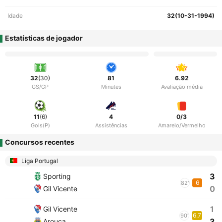
Idade
32(10-31-1994)
Estatísticas de jogador
32
(30)
81
6.92
GS/GP
Minutes
Avaliação média
11
(6)
4
0/3
Gols(P)
Assistências
Amarelo/Vermelho
Concursos recentes
Liga Portugal
3
Sporting
6
82'
0
Gil Vicente
1
Gil Vicente
6.7
90'
3
Arouca