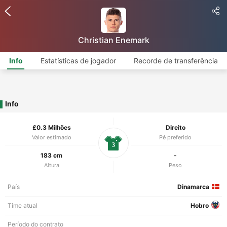
Christian Enemark
Info
Estatísticas de jogador
Recorde de transferência
Info
£0.3 Milhões
Direito
Valor estimado
Pé preferido
3
183 cm
-
Altura
Peso
País
Dinamarca
Time atual
Hobro
Período do contrato