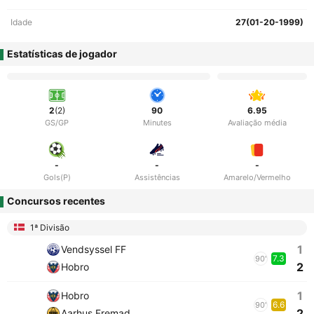
Idade
27(01-20-1999)
Estatísticas de jogador
2
(2)
90
6.95
GS/GP
Minutes
Avaliação média
-
-
-
Gols(P)
Assistências
Amarelo/Vermelho
Concursos recentes
1ª Divisão
1
Vendsyssel FF
7.3
90'
2
Hobro
1
Hobro
6.6
90'
2
Aarhus Fremad