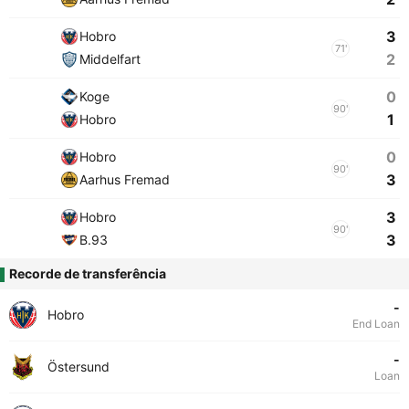
3
Hobro
71'
2
Middelfart
0
Koge
90'
1
Hobro
0
Hobro
90'
3
Aarhus Fremad
3
Hobro
90'
3
B.93
Recorde de transferência
-
Hobro
End Loan
-
Östersund
Loan