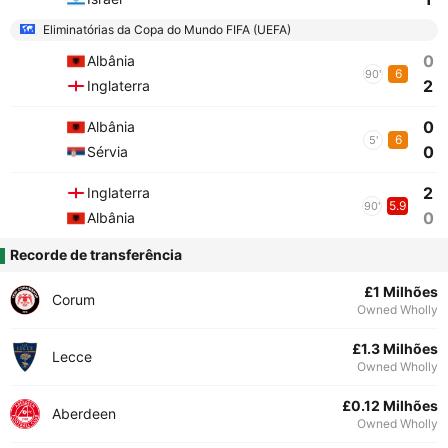
Eliminatórias da Copa do Mundo FIFA (UEFA)
0
Albânia
6
90'
2
Inglaterra
0
Albânia
6
5'
0
Sérvia
2
Inglaterra
5.9
90'
0
Albânia
Recorde de transferência
£1 Milhões
Corum
Owned Wholly
£1.3 Milhões
Lecce
Owned Wholly
£0.12 Milhões
Aberdeen
Owned Wholly