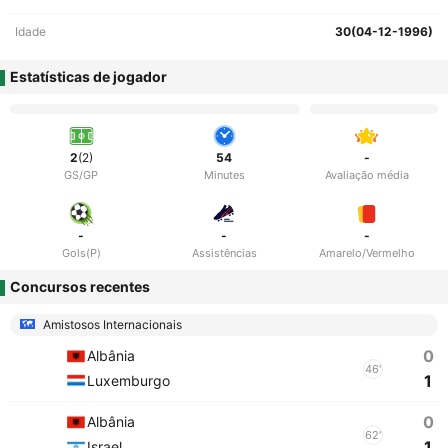
Idade
30(04-12-1996)
Estatísticas de jogador
2
(2)
54
-
GS/GP
Minutes
Avaliação média
-
-
-
Gols(P)
Assistências
Amarelo/Vermelho
Concursos recentes
Amistosos Internacionais
0
Albânia
46'
1
Luxemburgo
0
Albânia
62'
1
Israel