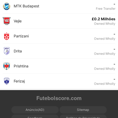
-
MTK Budapest
Free Transfer
£0.2 Milhões
Vejle
Owned Wholly
-
Partizani
Owned Wholly
-
Drita
Owned Wholly
-
Prishtina
Owned Wholly
-
Ferizaj
Owned Wholly
Futebolscore.com
Anúncio(AD)
Sitemap