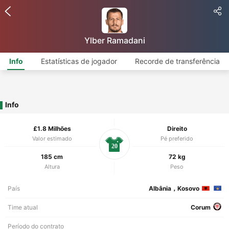
Ylber Ramadani
Info
Estatísticas de jogador
Recorde de transferência
Info
£1.8 Milhões
Direito
Valor estimado
Pé preferido
20
185 cm
72 kg
Altura
Peso
País
Albânia，Kosovo
Time atual
Corum
Período do contrato