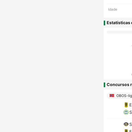
Idade
Estatísticas
Concursos r
OBOS-liga
E
S
S
E