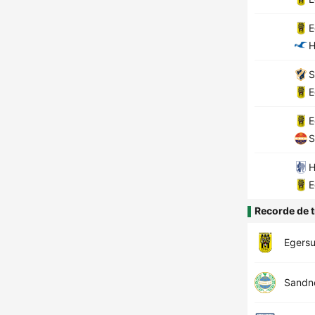
E
H
S
E
E
S
H
E
Recorde de t
Egers
Sandn