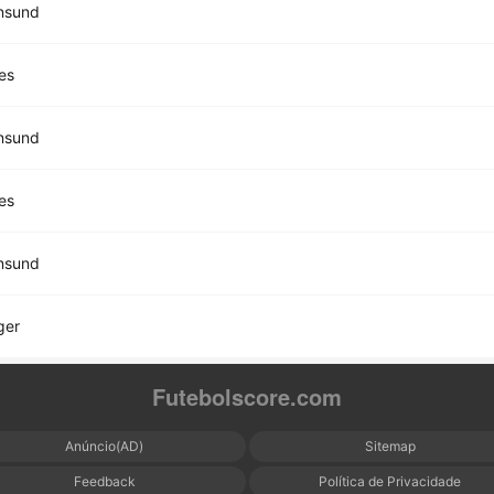
ansund
es
ansund
es
ansund
ger
Futebolscore.com
Anúncio(AD)
Sitemap
Feedback
Política de Privacidade