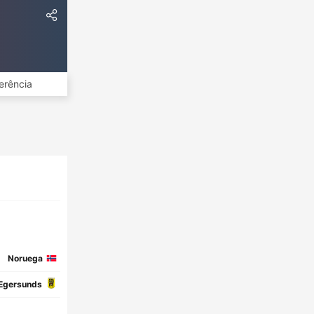
erência
Noruega
Egersunds