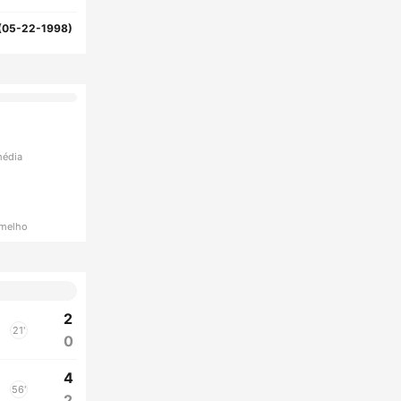
(05-22-1998)
média
rmelho
2
21'
0
4
56'
2