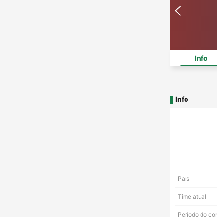
Info
Info
País
Time atual
Período do co