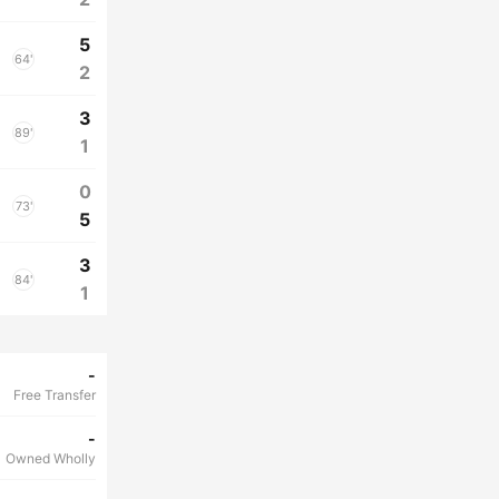
5
64'
2
3
89'
1
0
73'
5
3
84'
1
-
Free Transfer
-
Owned Wholly