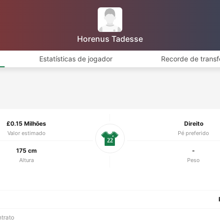
Horenus Tadesse
Estatísticas de jogador
Recorde de transf
£0.15 Milhões
Direito
Valor estimado
Pé preferido
22
175 cm
-
Altura
Peso
ntrato