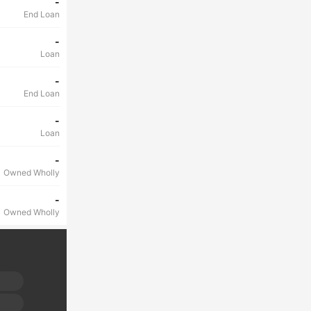
-
End Loan
-
Loan
-
End Loan
-
Loan
-
Owned Wholly
-
Owned Wholly