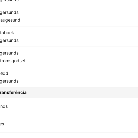
gersunds
augesund
tabaek
gersunds
gersunds
trömsgodset
ødd
gersunds
ransferência
unds
es