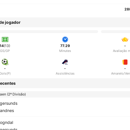
28
 de jogador
14
(13)
77.29
-
GS/GP
Minutes
Avaliação 
-
-
-
Gols(P)
Assistências
Amarelo/Ve
ecentes
en (2ª Divisão)
gersunds
andnes
ogndal
gersunds