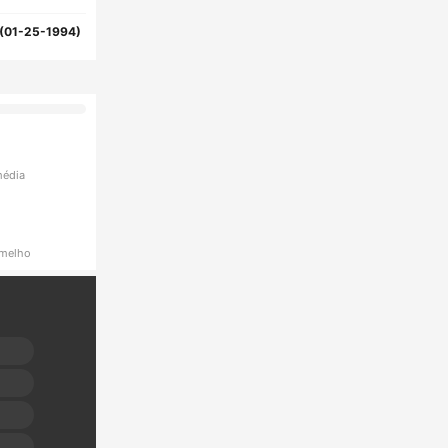
(01-25-1994)
média
rmelho