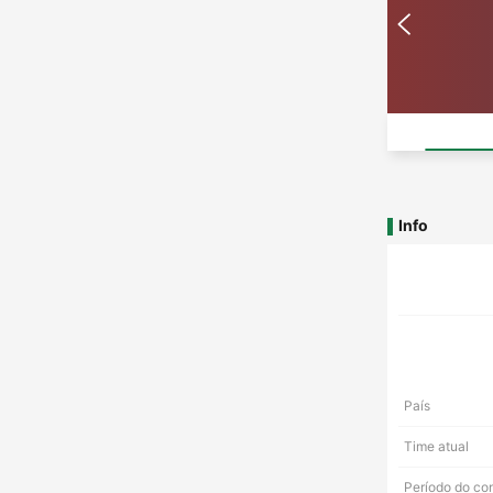
Info
País
Time atual
Período do co