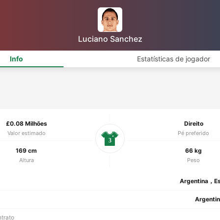
Luciano Sanchez
Info
Estatísticas de jogador
£0.08 Milhões
Direito
Valor estimado
Pé preferido
3
169 cm
66 kg
Altura
Peso
Argentina，E
Argentin
ntrato