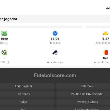
32
 de jogador
16
(9)
53.06
6.47
GS/GP
Minutes
Avaliação 
-
-
0/2
Gols(P)
Assistências
Amarelo/Ve
Futebolscore.com
Anúncio(AD)
Sitemap
Feedback
Política de Privacidade
Aviso
Livescore Grátis
FAQ
Serviço de dados