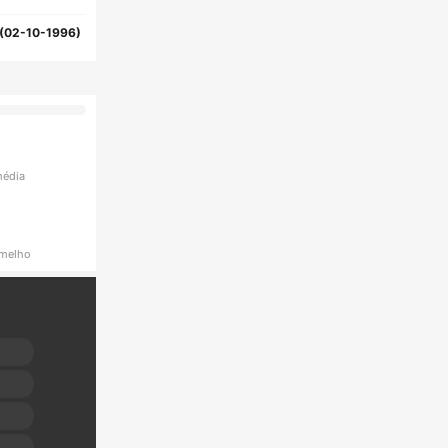
(02-10-1996)
média
rmelho