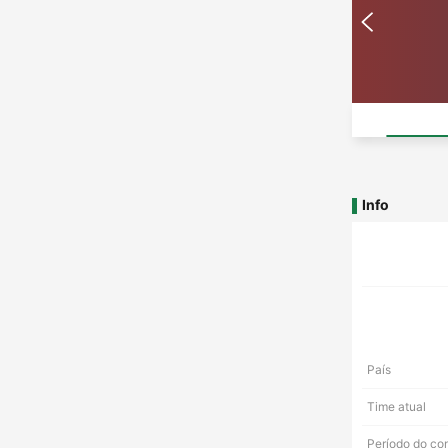
Info
País
Time atual
Período do co