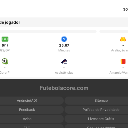
30
 de jogador
6
(1)
25.67
-
GS/GP
Minutes
Avaliação 
-
-
-
Gols(P)
Assistências
Amarelo/Ve
Futebolscore.com
Anúncio(AD)
Sitemap
Feedback
Política de Privacidade
Aviso
Livescore Grátis
FAQ
Serviço de dados