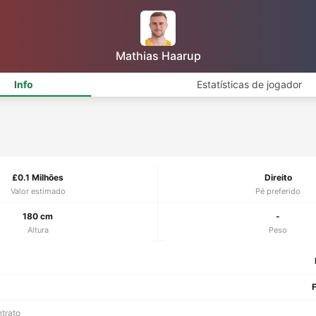
Mathias Haarup
Info
Estatísticas de jogador
£0.1 Milhões
Direito
Valor estimado
Pé preferido
180 cm
-
Altura
Peso
F
ntrato