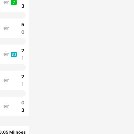
7
90'
3
5
90'
0
2
8.1
90'
1
2
90'
1
0
90'
3
0.65 Milhões