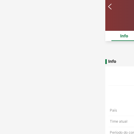
Info
Info
País
Time atual
Período do co