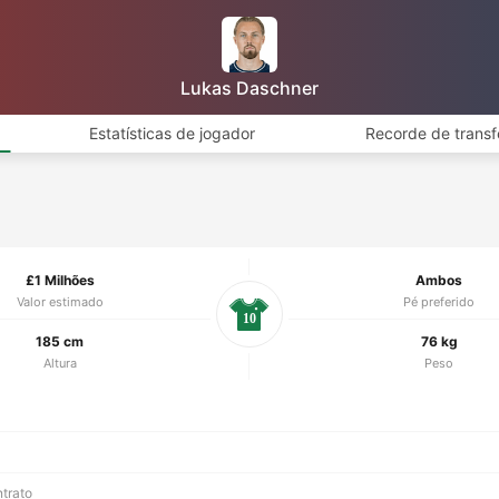
Lukas Daschner
Estatísticas de jogador
Recorde de transf
£1 Milhões
Ambos
Valor estimado
Pé preferido
10
185 cm
76 kg
Altura
Peso
ntrato