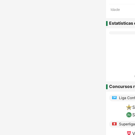
Idade
Estatísticas
Concursos r
Liga Conf
S
S
Superliga
V