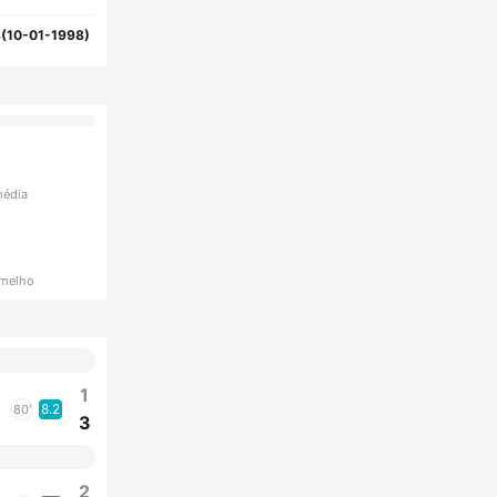
(10-01-1998)
média
rmelho
1
8.2
80'
3
2