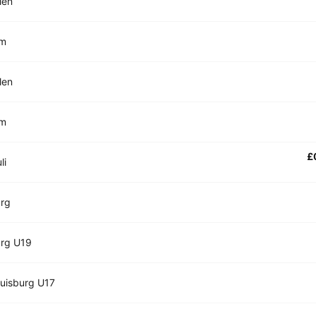
len
um
len
um
£
li
urg
urg U19
uisburg U17