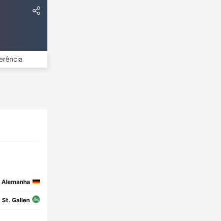
erência
Alemanha
St. Gallen