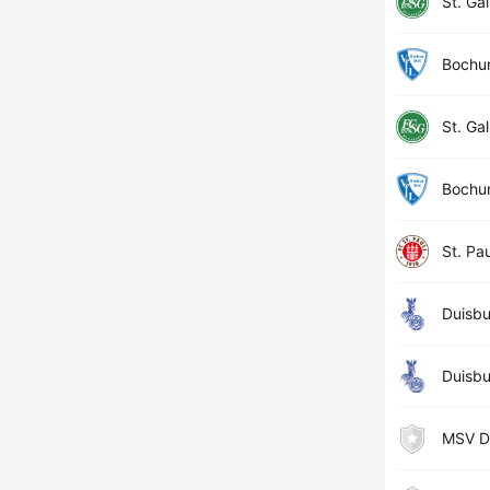
St. Gal
Boch
St. Gal
Boch
St. Pau
Duisb
Duisb
MSV D