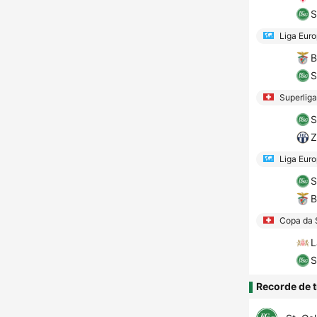
S
Liga Eur
B
S
Superliga
S
Z
Liga Eur
S
B
Copa da 
L
S
Recorde de t