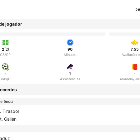
28
 de jogador
2
(2)
90
7.55
GS/GP
Minutes
Avaliação 
-
1
-
Gols(P)
Assistências
Amarelo/Ve
ecentes
erência
. Tiraspol
t. Gallen
aduz