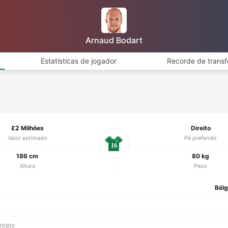
Arnaud Bodart
Estatísticas de jogador
Recorde de transf
£2 Milhões
Direito
Valor estimado
Pé preferido
16
186 cm
80 kg
Altura
Peso
Bélg
ntrato