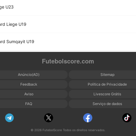
ege U23
rd Liege U19
ard Sumqayit U19
Futebolscore.com
Anúncio(AD)
Sitemap
Feedback
Política de Privacidade
Aviso
Livescore Grátis
FAQ
Serviço de dados
© 2026 FutebolScore Todos os direitos reservados.