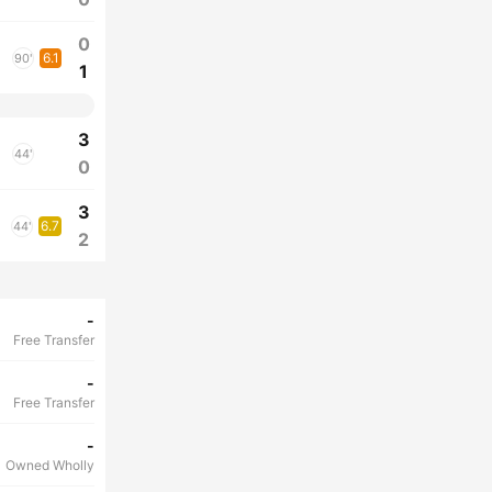
0
6.1
90'
1
3
44'
0
3
6.7
44'
2
-
Free Transfer
-
Free Transfer
-
Owned Wholly