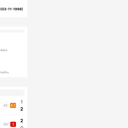
(03-11-1998)
média
rmelho
1
6.2
45'
2
2
5
90'
0