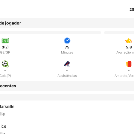
28
 de jogador
3
(2)
75
5.8
GS/GP
Minutes
Avaliação 
-
-
-
Gols(P)
Assistências
Amarelo/Ve
ecentes
arseille
ille
ice
ille