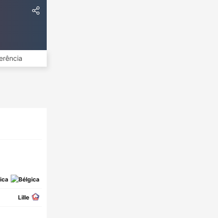
erência
ica
Lille