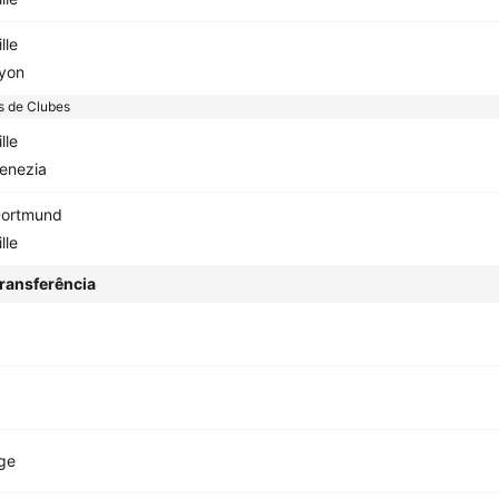
ille
yon
s de Clubes
ille
enezia
ortmund
ille
ransferência
ege