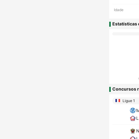
Idade
Estatísticas
Concursos r
Ligue 1
M
L
N
L