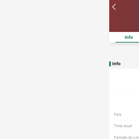
Info
Info
País
Time atual
Período do co