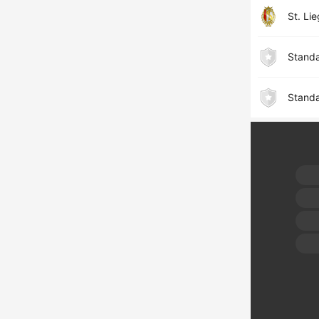
St. Li
Standa
Stand