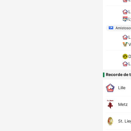
L
L
Amistoso
L
V
D
L
Recorde de t
Lille
Metz
St. Li