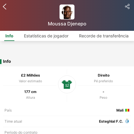
Moussa Djenepo
Info
Estatísticas de jogador
Recorde de transferência
Info
£2 Milhões
Direito
Valor estimado
Pé preferido
12
177 cm
-
Altura
Peso
País
Mali
Time atual
Esteghlal F.C.
Período do contrato