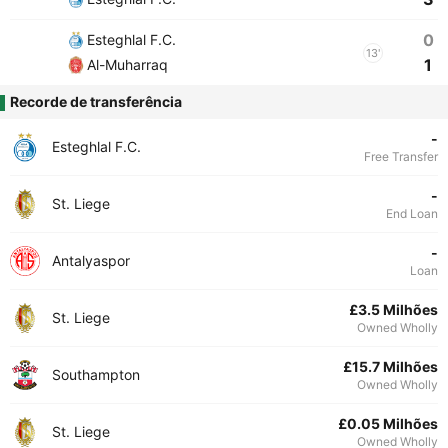
0
Esteghlal F.C.
13'
1
Al-Muharraq
Recorde de transferência
-
Esteghlal F.C.
Free Transfer
-
St. Liege
End Loan
-
Antalyaspor
Loan
£3.5 Milhões
St. Liege
Owned Wholly
£15.7 Milhões
Southampton
Owned Wholly
£0.05 Milhões
St. Liege
Owned Wholly