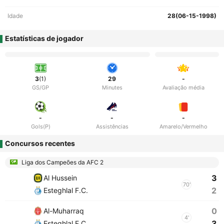
Idade
28(06-15-1998)
Estatísticas de jogador
3
(1)
29
-
GS/GP
Minutes
Avaliação média
-
-
-
Gols(P)
Assistências
Amarelo/Vermelho
Concursos recentes
Liga dos Campeões da AFC 2
3
Al Hussein
70'
2
Esteghlal F.C.
0
Al-Muharraq
4'
3
Esteghlal F.C.