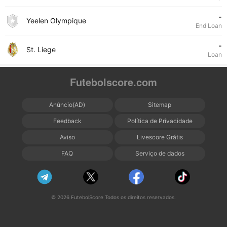
-
Yeelen Olympique
End Loan
-
St. Liege
Loan
Futebolscore.com
Anúncio(AD)
Sitemap
Feedback
Política de Privacidade
Aviso
Livescore Grátis
FAQ
Serviço de dados
© 2026 FutebolScore Todos os direitos reservados.