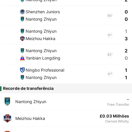
0
Shenzhen Juniors
90'
0
Nantong Zhiyun
1
Nantong Zhiyun
61'
3
Meizhou Hakka
2
Nantong Zhiyun
82'
0
Yanbian Longding
1
Ningbo Professional
67'
1
Nantong Zhiyun
Recorde de transferência
-
Nantong Zhiyun
Free Transfer
£0.03 Milhões
Meizhou Hakka
Owned Wholly