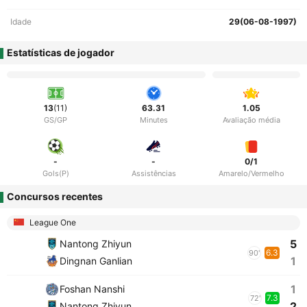
Idade
29(06-08-1997)
Estatísticas de jogador
13
(11)
63.31
1.05
GS/GP
Minutes
Avaliação média
-
-
0/1
Gols(P)
Assistências
Amarelo/Vermelho
Concursos recentes
League One
5
Nantong Zhiyun
6.3
90'
1
Dingnan Ganlian
1
Foshan Nanshi
7.3
72'
2
Nantong Zhiyun