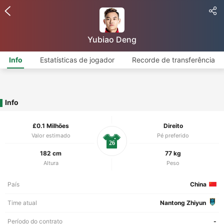
Yubiao Deng
Info
Estatísticas de jogador
Recorde de transferência
Info
£0.1 Milhões
Direito
Valor estimado
Pé preferido
26
182 cm
77 kg
Altura
Peso
País
China
Time atual
Nantong Zhiyun
Período do contrato
-