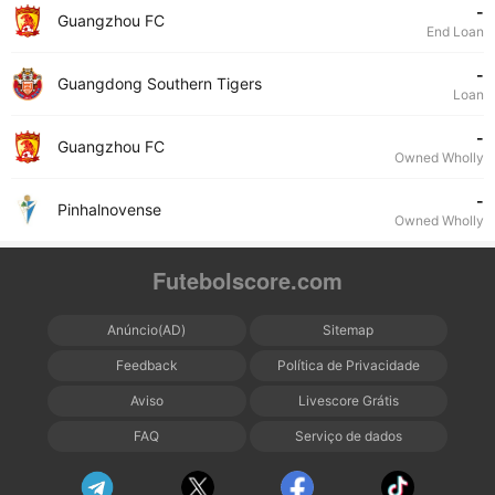
-
Guangzhou FC
End Loan
-
Guangdong Southern Tigers
Loan
-
Guangzhou FC
Owned Wholly
-
Pinhalnovense
Owned Wholly
Futebolscore.com
Anúncio(AD)
Sitemap
Feedback
Política de Privacidade
Aviso
Livescore Grátis
FAQ
Serviço de dados