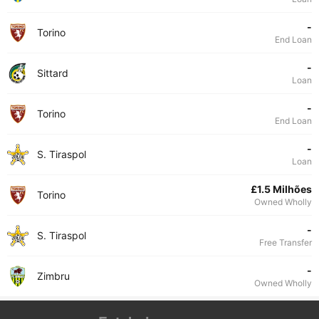
-
Torino
End Loan
-
Sittard
Loan
-
Torino
End Loan
-
S. Tiraspol
Loan
£1.5 Milhões
Torino
Owned Wholly
-
S. Tiraspol
Free Transfer
-
Zimbru
Owned Wholly