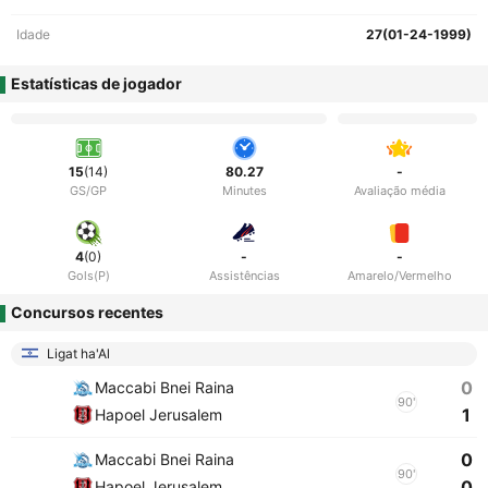
Idade
27(01-24-1999)
Estatísticas de jogador
15
(14)
80.27
-
GS/GP
Minutes
Avaliação média
4
(0)
-
-
Gols(P)
Assistências
Amarelo/Vermelho
Concursos recentes
Ligat ha'Al
0
Maccabi Bnei Raina
90'
1
Hapoel Jerusalem
0
Maccabi Bnei Raina
90'
0
Hapoel Jerusalem