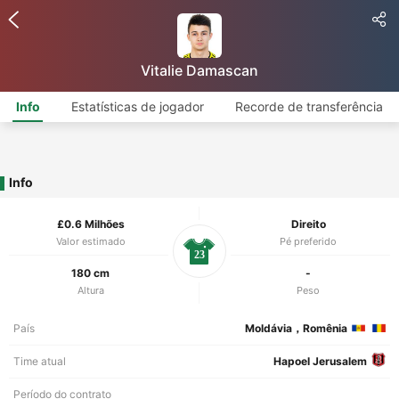
Vitalie Damascan
Info
Estatísticas de jogador
Recorde de transferência
Info
£0.6 Milhões
Direito
Valor estimado
Pé preferido
23
180 cm
-
Altura
Peso
País
Moldávia，Romênia
Time atual
Hapoel Jerusalem
Período do contrato