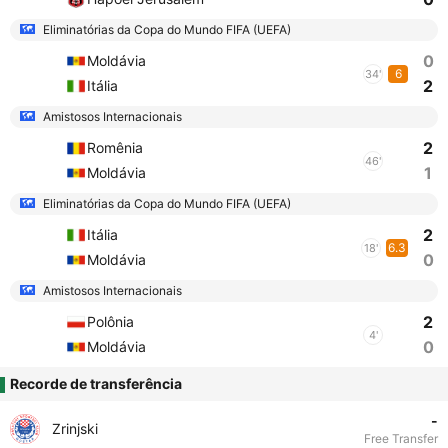
Eliminatórias da Copa do Mundo FIFA (UEFA)
0
Moldávia
6
34'
2
Itália
Amistosos Internacionais
2
Romênia
46'
1
Moldávia
Eliminatórias da Copa do Mundo FIFA (UEFA)
2
Itália
6.3
18'
0
Moldávia
Amistosos Internacionais
2
Polônia
4'
0
Moldávia
Recorde de transferência
-
Zrinjski
Free Transfer