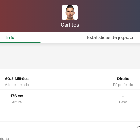
Carlitos
Info
Estatísticas de jogador
£0.2 Milhões
Direito
Valor estimado
Pé preferido
176 cm
-
Altura
Peso
C
ntrato