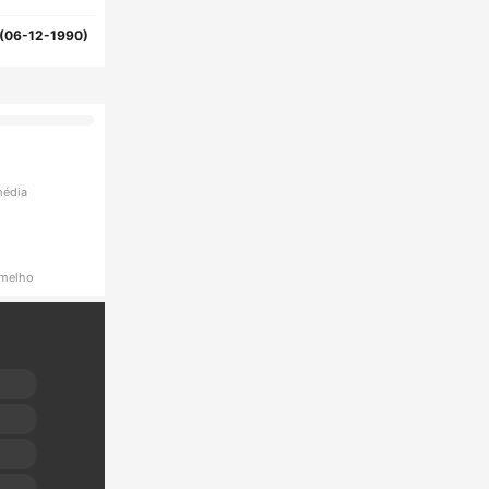
(06-12-1990)
média
rmelho