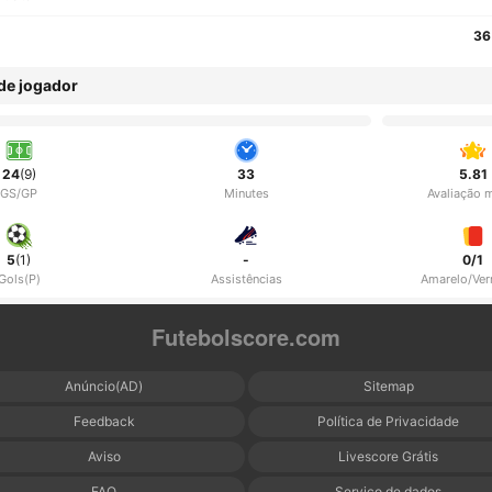
36
 de jogador
24
(9)
33
5.81
GS/GP
Minutes
Avaliação 
5
(1)
-
0/1
Gols(P)
Assistências
Amarelo/Ve
Futebolscore.com
Anúncio(AD)
Sitemap
Feedback
Política de Privacidade
Aviso
Livescore Grátis
FAQ
Serviço de dados