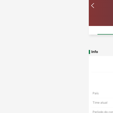
Info
País
Time atual
Período do co