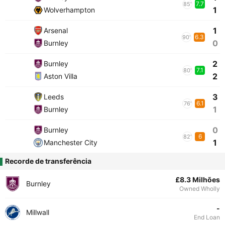
7.7
85'
1
Wolverhampton
1
Arsenal
6.3
90'
0
Burnley
2
Burnley
7.1
80'
2
Aston Villa
3
Leeds
6.1
76'
1
Burnley
0
Burnley
6
82'
1
Manchester City
Recorde de transferência
£8.3 Milhões
Burnley
Owned Wholly
-
Millwall
End Loan