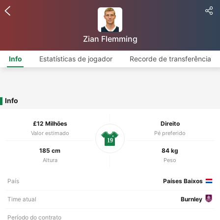
Zian Flemming
Info
Estatísticas de jogador
Recorde de transferência
Info
£12 Milhões
Direito
Valor estimado
Pé preferido
19
185 cm
84 kg
Altura
Peso
País
Países Baixos
Time atual
Burnley
Período do contrato