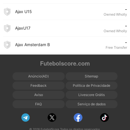
-
Ajax U15
Owned Wholly
-
AjaxU17
Owned Wholly
-
Ajax Amsterdam B
Free Transfer
Futebolscore.com
Anúncio(AD)
Sitemap
Feedback
Política de Privacidade
Aviso
Livescore Grátis
FAQ
Serviço de dados
© 2026 FutebolScore Todos os direitos reservados.