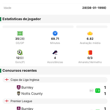
Idade
28(08-01-1998)
Estatísticas de jogador
35
(28)
69.71
6.82
GS/GP
Minutes
Avaliação média
12
(0)
4
0/3
Gols(P)
Assistências
Amarelo/Vermelho
Concursos recentes
Copa da Liga Inglesa
1
Burnley
7.8
90'
1
Notts County
Premier League
1
Burnley