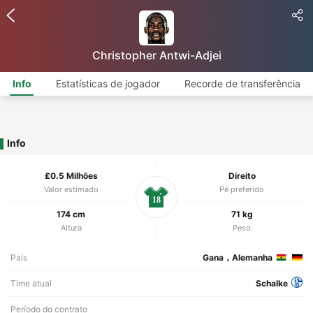
Christopher Antwi-Adjei
Info
Estatísticas de jogador
Recorde de transferência
Info
£0.5 Milhões
Direito
Valor estimado
Pé preferido
18
174 cm
71 kg
Altura
Peso
País
Gana，Alemanha
Time atual
Schalke
Período do contrato