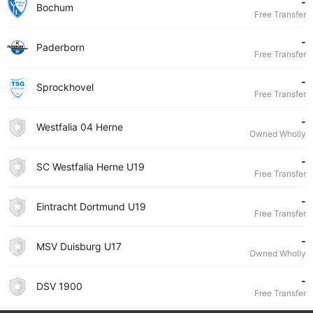
-
Bochum
Free Transfer
-
Paderborn
Free Transfer
-
Sprockhovel
Free Transfer
-
Westfalia 04 Herne
Owned Wholly
-
SC Westfalia Herne U19
Free Transfer
-
Eintracht Dortmund U19
Free Transfer
-
MSV Duisburg U17
Owned Wholly
-
DSV 1900
Free Transfer