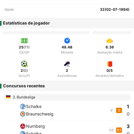
Idade
32(02-07-1994)
Estatísticas de jogador
25
(11)
48.48
6.36
GS/GP
Minutes
Avaliação média
2
(0)
2
0/5
Gols(P)
Assistências
Amarelo/Vermelho
Concursos recentes
2. Bundesliga
1
Schalke
6
9'
0
Braunschweig
3
Nurnberg
6.1
26'
0
Schalke