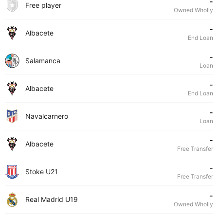
-
Free player
Owned Wholly
-
Albacete
End Loan
-
Salamanca
Loan
-
Albacete
End Loan
-
Navalcarnero
Loan
-
Albacete
Free Transfer
-
Stoke U21
Free Transfer
-
Real Madrid U19
Owned Wholly