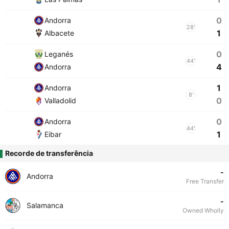
0
Andorra
28'
1
Albacete
0
Leganés
44'
4
Andorra
1
Andorra
8'
0
Valladolid
0
Andorra
44'
1
Eibar
Recorde de transferência
-
Andorra
Free Transfer
-
Salamanca
Owned Wholly