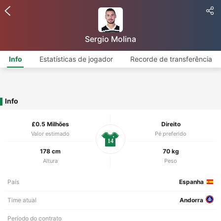
Sergio Molina
Info
Estatísticas de jogador
Recorde de transferência
Info
£0.5 Milhões
Direito
Valor estimado
Pé preferido
14
178 cm
70 kg
Altura
Peso
País
Espanha
Time atual
Andorra
Período do contrato