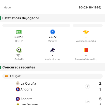
Idade
30(02-18-1996)
Estatísticas de jogador
35
(29)
75.77
-
GS/GP
Minutes
Avaliação média
1
(0)
-
-
Gols(P)
Assistências
Amarelo/Vermelho
Concursos recentes
LaLiga2
2
La Coruña
8'
1
Andorra
5
Andorra
8'
1
Las Palmas