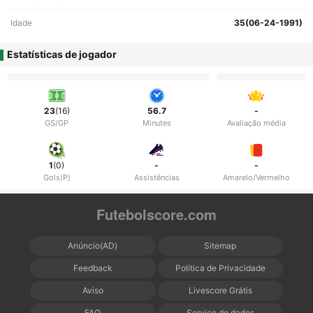
Idade
35(06-24-1991)
Estatísticas de jogador
23
(16)
56.7
-
GS/GP
Minutes
Avaliação média
1
(0)
-
-
Gols(P)
Assistências
Amarelo/Vermelho
Futebolscore.com
Anúncio(AD)
Sitemap
Feedback
Política de Privacidade
Aviso
Livescore Grátis
FAQ
Serviço de dados