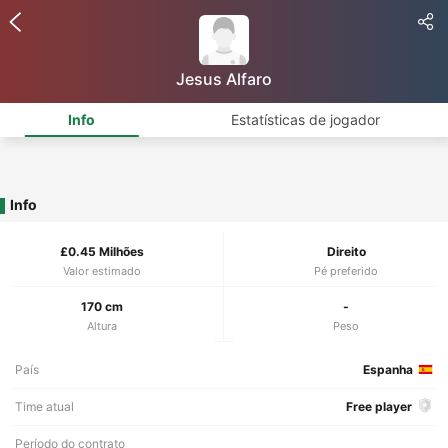
Jesus Alfaro
Info
Estatísticas de jogador
Info
£0.45 Milhões
Direito
Valor estimado
Pé preferido
170 cm
-
Altura
Peso
País
Espanha
Time atual
Free player
Período do contrato