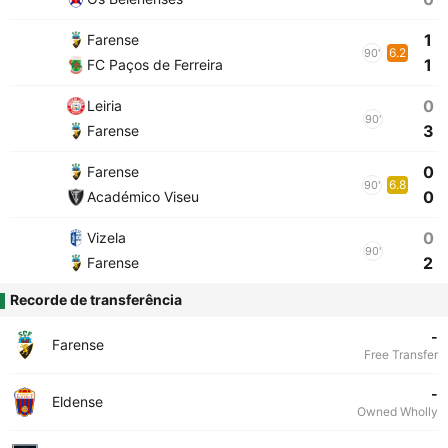
1
Farense
6.2
90'
1
FC Paços de Ferreira
0
Leiria
90'
3
Farense
0
Farense
6.8
90'
0
Académico Viseu
0
Vizela
90'
2
Farense
Recorde de transferência
-
Farense
Free Transfer
-
Eldense
Owned Wholly