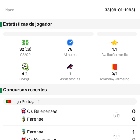
Idade
33(09-01-1993)
Estatísticas de jogador
32
(28)
78
1.1
GS/GP
Minutes
Avaliação média
4
(1)
1
0/1
Gols(P)
Assistências
Amarelo/Vermelho
Concursos recentes
Liga Portugal 2
0
Os Belenenses
81'
0
Farense
1
Farense
90'
0
Os Belenenses