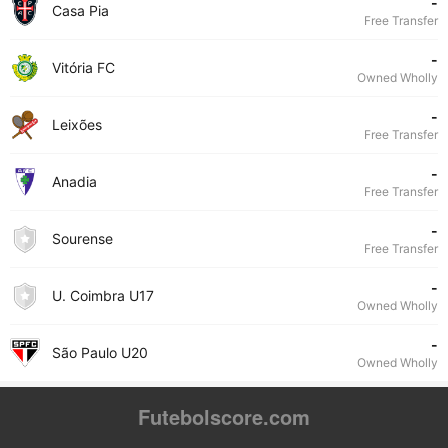
-
Casa Pia
Free Transfer
-
Vitória FC
Owned Wholly
-
Leixões
Free Transfer
-
Anadia
Free Transfer
-
Sourense
Free Transfer
-
U. Coimbra U17
Owned Wholly
-
São Paulo U20
Owned Wholly
Futebolscore.com