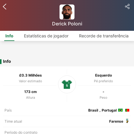
Derick Poloni
Info
Estatísticas de jogador
Recorde de transferência
Info
£0.3 Milhões
Esquerdo
Valor estimado
Pé preferido
6
173 cm
-
Altura
Peso
País
Brasil，Portugal
Time atual
Farense
Período do contrato