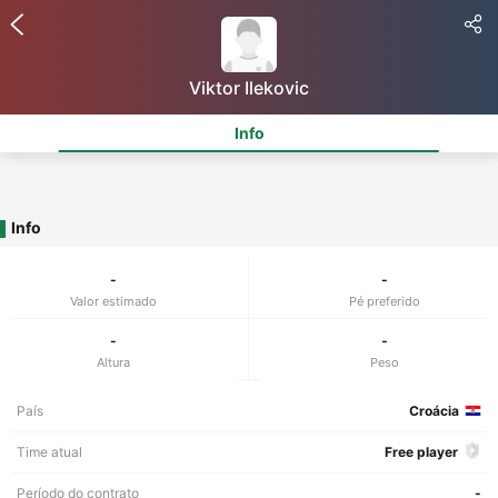
Viktor Ilekovic
Info
Info
-
-
Valor estimado
Pé preferido
-
-
Altura
Peso
País
Croácia
Time atual
Free player
Período do contrato
-