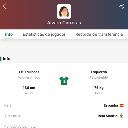
Alvaro Carreras
Info
Estatísticas de jogador
Recorde de transferência
Info
£60 Milhões
Esquerdo
Valor estimado
Pé preferido
18
186 cm
75 kg
Altura
Peso
País
Espanha
Time atual
Real Madrid
Período do contrato