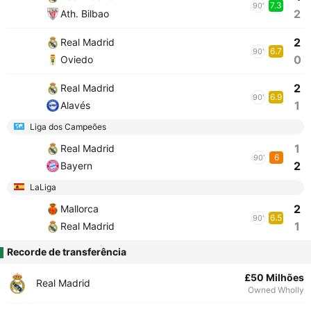
7.3
90'
2
Ath. Bilbao
2
Real Madrid
6.7
90'
0
Oviedo
2
Real Madrid
6.9
90'
1
Alavés
Liga dos Campeões
1
Real Madrid
6
90'
2
Bayern
LaLiga
2
Mallorca
6.5
90'
1
Real Madrid
Recorde de transferência
£50 Milhões
Real Madrid
Owned Wholly