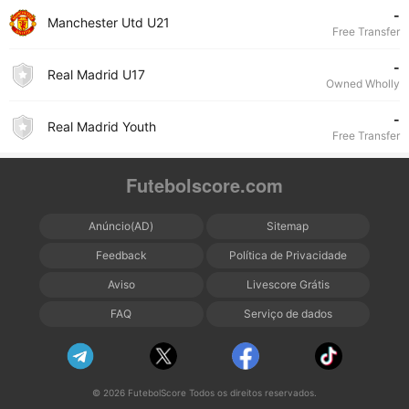
-
Manchester Utd U21
Free Transfer
-
Real Madrid U17
Owned Wholly
-
Real Madrid Youth
Free Transfer
Futebolscore.com
Anúncio(AD)
Sitemap
Feedback
Política de Privacidade
Aviso
Livescore Grátis
FAQ
Serviço de dados
© 2026 FutebolScore Todos os direitos reservados.