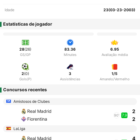
Idade
23(03-23-2003)
Estatísticas de jogador
28
(26)
83.36
6.95
GS/GP
Minutes
Avaliação média
2
(0)
3
1/5
Gols(P)
Assistências
Amarelo/Vermelho
Concursos recentes
Amistosos de Clubes
2
Real Madrid
7.9
90'
2
Fiorentina
LaLiga
4
Real Madrid