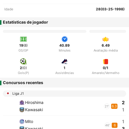
Idade
28(03-25-1998)
Estatísticas de jogador
19
(8)
40.89
6.49
GS/GP
Minutes
Avaliação média
2
(0)
1
0/1
Gols(P)
Assistências
Amarelo/Vermelho
Concursos recentes
Liga J1
2
Hiroshima
6.3
21'
1
Kawasaki
1
Mito
6
46'
3
Kawasaki