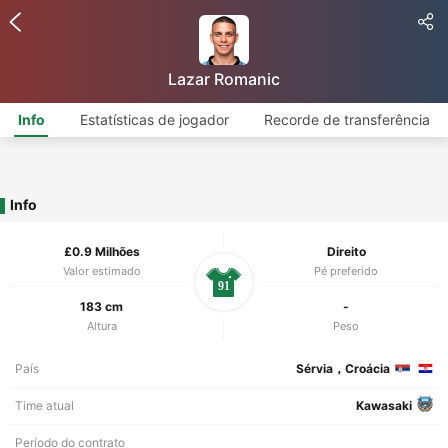
Lazar Romanic
Info
Estatísticas de jogador
Recorde de transferência
Info
£0.9 Milhões
Direito
Valor estimado
Pé preferido
91
183 cm
-
Altura
Peso
País
Sérvia，Croácia
Time atual
Kawasaki
Período do contrato