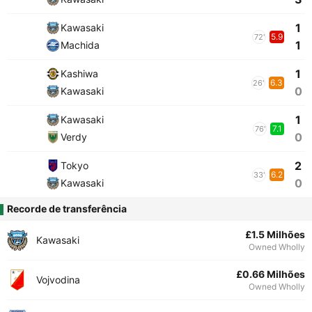
1
Kawasaki
5.9
72'
1
Machida
1
Kashiwa
6.3
26'
0
Kawasaki
1
Kawasaki
7.1
76'
0
Verdy
2
Tokyo
6.2
33'
0
Kawasaki
Recorde de transferência
£1.5 Milhões
Kawasaki
Owned Wholly
£0.66 Milhões
Vojvodina
Owned Wholly