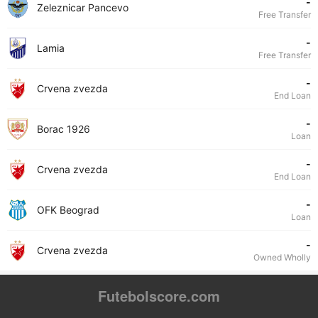
-
Zeleznicar Pancevo
Free Transfer
-
Lamia
Free Transfer
-
Crvena zvezda
End Loan
-
Borac 1926
Loan
-
Crvena zvezda
End Loan
-
OFK Beograd
Loan
-
Crvena zvezda
Owned Wholly
Futebolscore.com