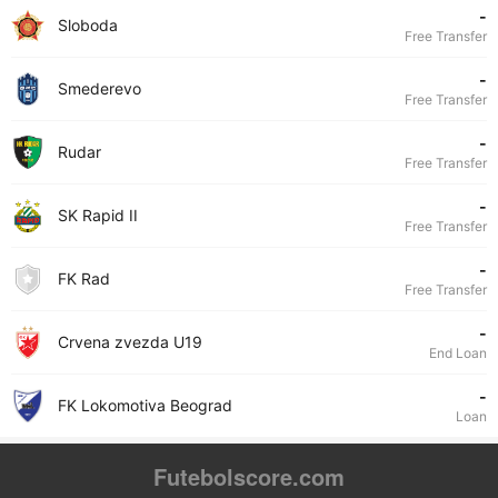
-
Sloboda
Free Transfer
-
Smederevo
Free Transfer
-
Rudar
Free Transfer
-
SK Rapid II
Free Transfer
-
FK Rad
Free Transfer
-
Crvena zvezda U19
End Loan
-
FK Lokomotiva Beograd
Loan
Futebolscore.com