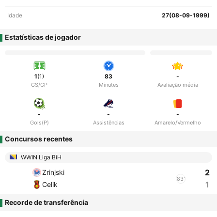
Idade
27(08-09-1999)
Estatísticas de jogador
1
(1)
83
-
GS/GP
Minutes
Avaliação média
-
-
-
Gols(P)
Assistências
Amarelo/Vermelho
Concursos recentes
WWIN Liga BiH
2
Zrinjski
83'
1
Celik
Recorde de transferência