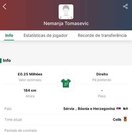
Nemanja Tomasevic
Info
Estatísticas de jogador
Recorde de transferência
Info
£0.25 Milhões
Direito
Valor estimado
Pé preferido
27
184 cm
-
Altura
Peso
País
Sérvia，Bósnia e Herzegovina
Time atual
Celik
Período do contrato