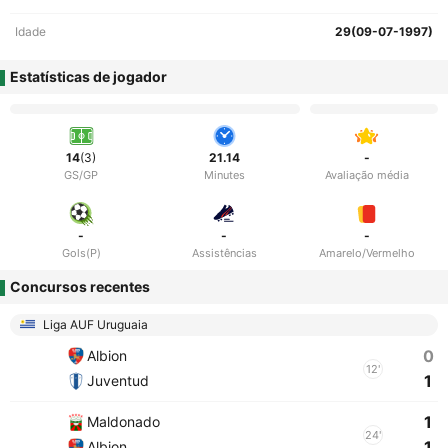
Idade
29(09-07-1997)
Estatísticas de jogador
14
(3)
21.14
-
GS/GP
Minutes
Avaliação média
-
-
-
Gols(P)
Assistências
Amarelo/Vermelho
Concursos recentes
Liga AUF Uruguaia
0
Albion
12'
1
Juventud
1
Maldonado
24'
1
Albion