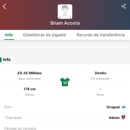
Briam Acosta
Info
Estatísticas de jogador
Recorde de transferência
Info
£0.35 Milhões
Direito
Valor estimado
Pé preferido
18
178 cm
-
Altura
Peso
País
Uruguai
Time atual
Albion
Período do contrato