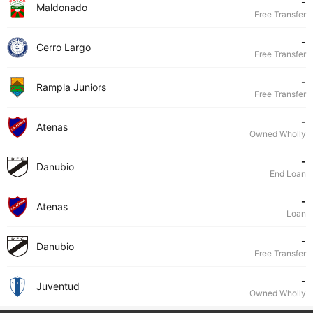
-
Maldonado
Free Transfer
-
Cerro Largo
Free Transfer
-
Rampla Juniors
Free Transfer
-
Atenas
Owned Wholly
-
Danubio
End Loan
-
Atenas
Loan
-
Danubio
Free Transfer
-
Juventud
Owned Wholly