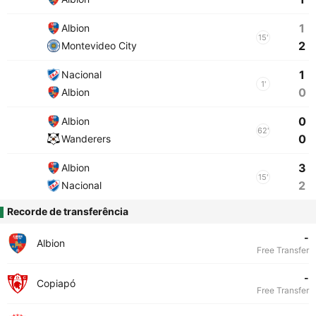
1
Albion
15'
2
Montevideo City
1
Nacional
1'
0
Albion
0
Albion
62'
0
Wanderers
3
Albion
15'
2
Nacional
Recorde de transferência
-
Albion
Free Transfer
-
Copiapó
Free Transfer