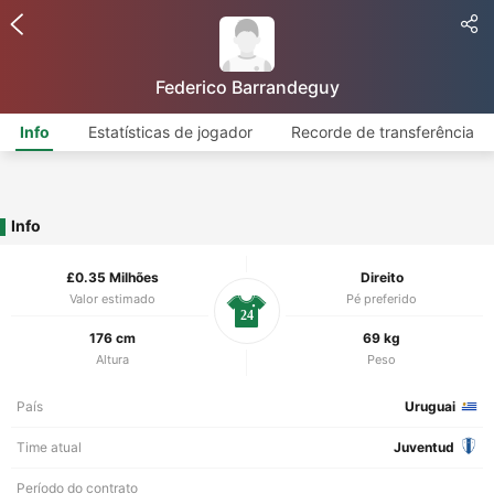
Federico Barrandeguy
Info
Estatísticas de jogador
Recorde de transferência
Info
£0.35 Milhões
Direito
Valor estimado
Pé preferido
24
176 cm
69 kg
Altura
Peso
País
Uruguai
Time atual
Juventud
Período do contrato