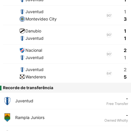
1
Juventud
90'
3
Montevideo City
1
Danubio
90'
1
Juventud
2
Nacional
90'
1
Juventud
2
Juventud
64'
5
Wanderers
Recorde de transferência
-
Juventud
Free Transfer
-
Rampla Juniors
Owned Wholly