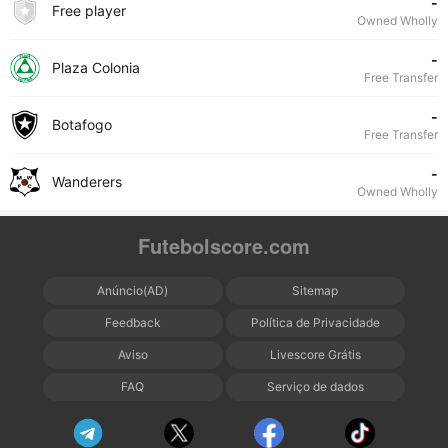
-
Free player
Owned Wholly
-
Plaza Colonia
Free Transfer
-
Botafogo
Free Transfer
-
Wanderers
Owned Wholly
Futebolscore.com
Anúncio(AD)
Sitemap
Feedback
Política de Privacidade
Aviso
Livescore Grátis
FAQ
Serviço de dados