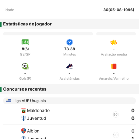
Idade
30(05-08-1996)
Estatísticas de jogador
8
(6)
73.38
-
GS/GP
Minutes
Avaliação média
-
-
-
Gols(P)
Assistências
Amarelo/Vermelho
Concursos recentes
Liga AUF Uruguaia
0
Maldonado
90'
0
Juventud
0
Albion
90'
1
Juventud