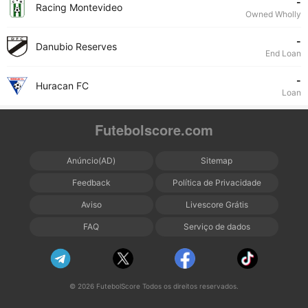
-
Racing Montevideo
Owned Wholly
-
Danubio Reserves
End Loan
-
Huracan FC
Loan
Futebolscore.com
Anúncio(AD)
Sitemap
Feedback
Política de Privacidade
Aviso
Livescore Grátis
FAQ
Serviço de dados
© 2026 FutebolScore Todos os direitos reservados.