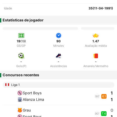
Idade
35(11-04-1991)
Estatísticas de jogador
19
(19)
90
1.47
GS/GP
Minutes
Avaliação média
-
-
-
Gols(P)
Assistências
Amarelo/Vermelho
Concursos recentes
Liga 1
1
Sport Boys
6.1
90'
1
Alianza Lima
0
Grau
7.4
90'
1
Sport Boys