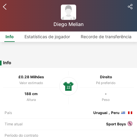
Diego Melian
Info
Estatísticas de jogador
Recorde de transferência
Info
£0.28 Milhões
Direito
Valor estimado
Pé preferido
22
188 cm
-
Altura
Peso
País
Uruguai，Peru
Time atual
Sport Boys
Período do contrato