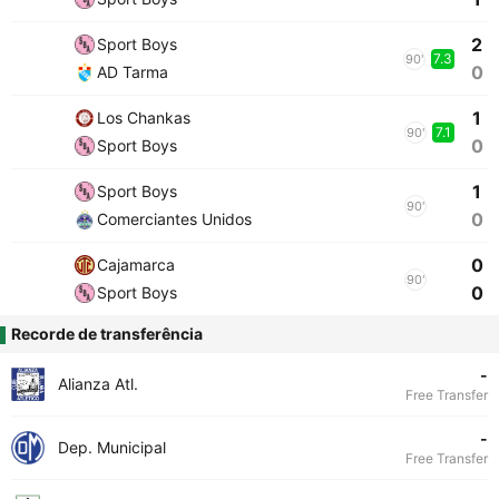
2
Sport Boys
7.3
90'
0
AD Tarma
1
Los Chankas
7.1
90'
0
Sport Boys
1
Sport Boys
90'
0
Comerciantes Unidos
0
Cajamarca
90'
0
Sport Boys
Recorde de transferência
-
Alianza Atl.
Free Transfer
-
Dep. Municipal
Free Transfer