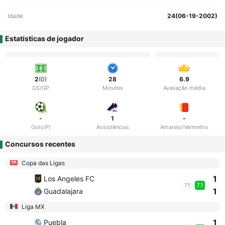
Idade
24(06-19-2002)
Estatísticas de jogador
2
(0)
28
6.9
GS/GP
Minutes
Avaliação média
-
1
-
Gols(P)
Assistências
Amarelo/Vermelho
Concursos recentes
Copa das Ligas
1
Los Angeles FC
7.1
71'
1
Guadalajara
Liga MX
1
Puebla