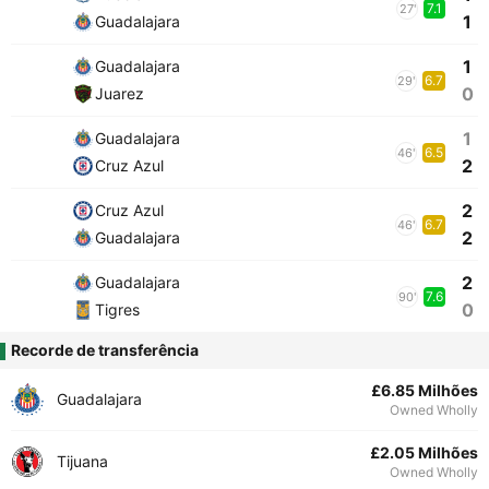
7.1
27'
1
Guadalajara
1
Guadalajara
6.7
29'
0
Juarez
1
Guadalajara
6.5
46'
2
Cruz Azul
2
Cruz Azul
6.7
46'
2
Guadalajara
2
Guadalajara
7.6
90'
0
Tigres
Recorde de transferência
£6.85 Milhões
Guadalajara
Owned Wholly
£2.05 Milhões
Tijuana
Owned Wholly