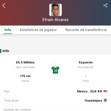
Efrain Alvarez
Info
Estatísticas de jogador
Recorde de transferência
Info
£6.5 Milhões
Esquerdo
Valor estimado
Pé preferido
10
175 cm
-
Altura
Peso
País
México，EUA
Time atual
Guadalajara
Período do contrato