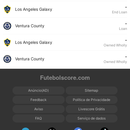
-
Los Angeles Galaxy
End Loan
-
Ventura County
Loan
-
Los Angeles Galaxy
Owned Wholly
-
Ventura County
Owned Wholly
Futebolscore.com
Anúncio(AD)
Sitemap
Feedback
Política de Privacidade
Aviso
Livescore Grátis
FAQ
Serviço de dados