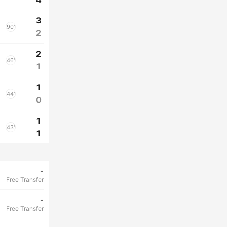
3
90'
2
2
46'
1
1
44'
0
1
43'
1
-
Free Transfer
-
Free Transfer