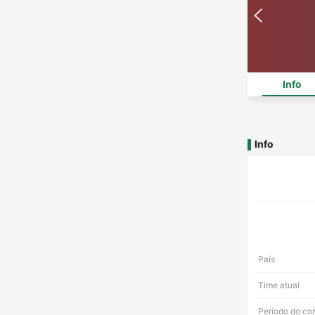
Info
Info
País
Time atual
Período do co