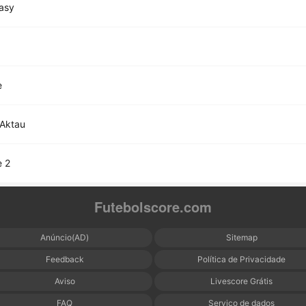
asy
e
 Aktau
e 2
Futebolscore.com
Anúncio(AD)
Sitemap
Feedback
Política de Privacidade
Aviso
Livescore Grátis
FAQ
Serviço de dados