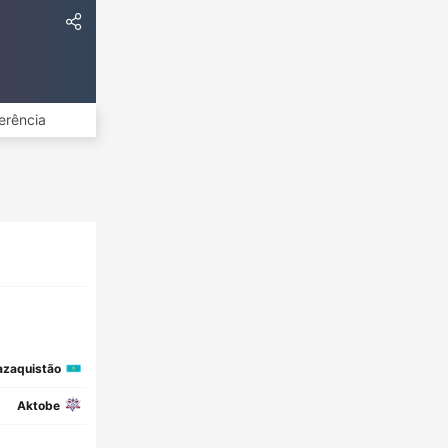
erência
azaquistão
Aktobe