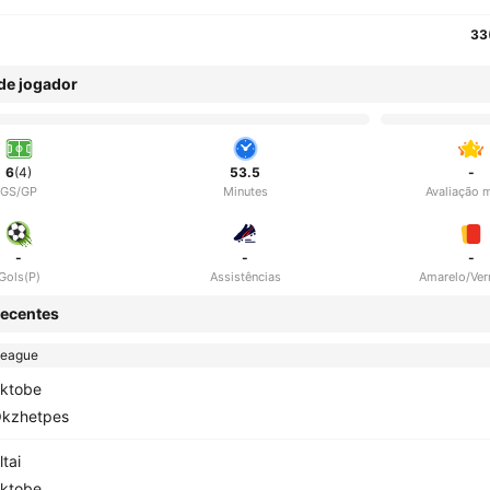
33
 de jogador
6
(4)
53.5
-
GS/GP
Minutes
Avaliação 
-
-
-
Gols(P)
Assistências
Amarelo/Ve
ecentes
League
ktobe
kzhetpes
ltai
ktobe