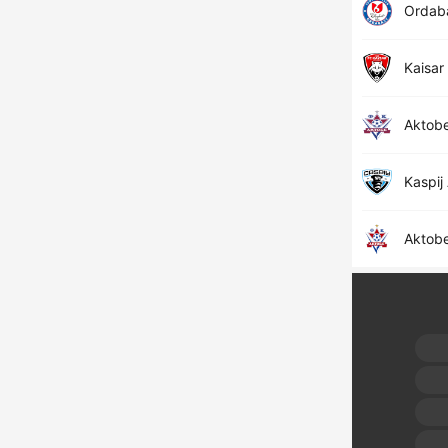
Ordab
Kaisar
Aktob
Kaspij
Aktob