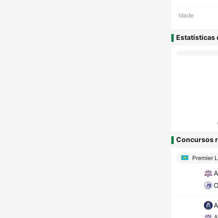
Idade
Estatísticas
Concursos r
Premier 
A
O
A
A