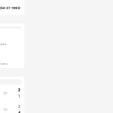
(04-27-1993)
média
rmelho
2
25'
1
2
73'
4