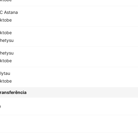
C Astana
ktobe
ktobe
hetysu
hetysu
ktobe
lytau
ktobe
ransferência
e