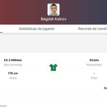
Bagdat Kairov
Estatísticas de jogador
Recorde de transf
£0.3 Milhões
Direito
Valor estimado
Pé preferido
5
178 cm
-
Altura
Peso
C
ntrato