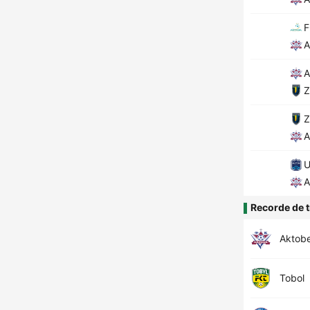
F
A
A
Z
Z
A
U
A
Recorde de t
Aktob
Tobol