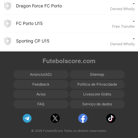
-
Dragon Force FC Porto
Owned Wholly
-
FC Porto U15
Free Transfer
-
Sporting CP U15
Owned Wholly
Futebolscore.com
Anúncio(AD)
Sitemap
Feedback
Política de Privacidade
Aviso
Livescore Grátis
FAQ
Serviço de dados
© 2026 FutebolScore Todos os direitos reservados.