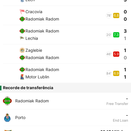
0
Cracovia
6.8
78'
0
Radomiak Radom
3
Radomiak Radom
7.3
20'
1
Lechia
1
Zaglebie
5.9
46'
0
Radomiak Radom
1
Radomiak Radom
6.9
84'
1
Motor Lublin
Recorde de transferência
-
Radomiak Radom
Free Transfer
-
Porto
End Loan