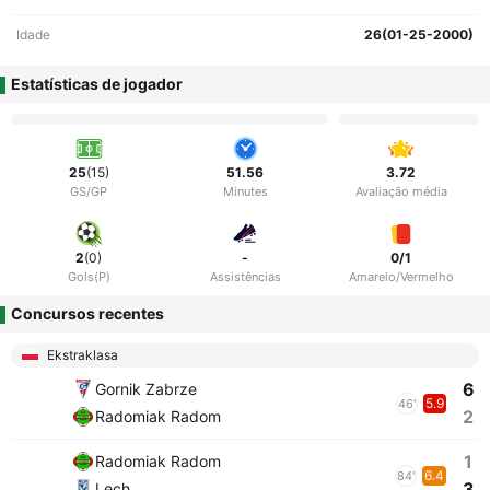
Idade
26(01-25-2000)
Estatísticas de jogador
25
(15)
51.56
3.72
GS/GP
Minutes
Avaliação média
2
(0)
-
0/1
Gols(P)
Assistências
Amarelo/Vermelho
Concursos recentes
Ekstraklasa
6
Gornik Zabrze
5.9
46'
2
Radomiak Radom
1
Radomiak Radom
6.4
84'
3
Lech