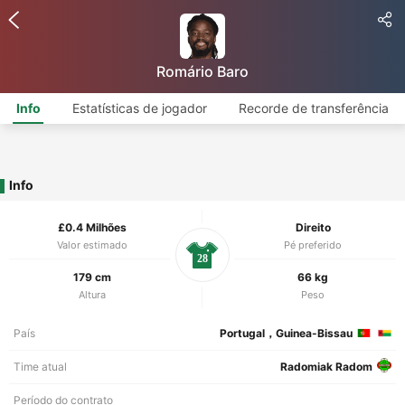
Romário Baro
Info
Estatísticas de jogador
Recorde de transferência
Info
£0.4 Milhões
Direito
Valor estimado
Pé preferido
28
179 cm
66 kg
Altura
Peso
País
Portugal，Guinea-Bissau
Time atual
Radomiak Radom
Período do contrato