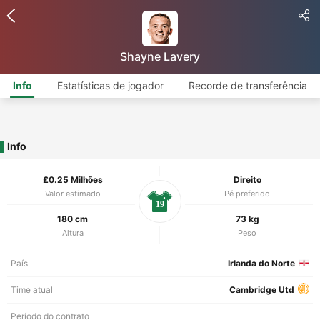
Shayne Lavery
Info
Estatísticas de jogador
Recorde de transferência
Info
£0.25 Milhões
Direito
Valor estimado
Pé preferido
19
180 cm
73 kg
Altura
Peso
País
Irlanda do Norte
Time atual
Cambridge Utd
Período do contrato