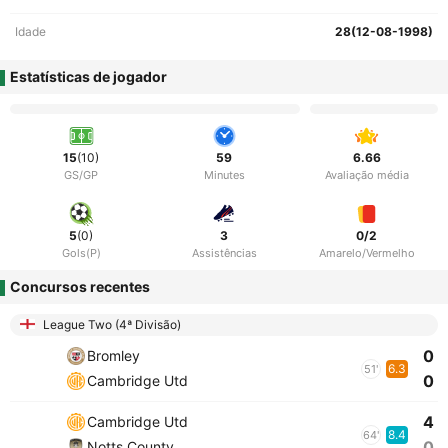
Idade
28(12-08-1998)
Estatísticas de jogador
15
(10)
59
6.66
GS/GP
Minutes
Avaliação média
5
(0)
3
0/2
Gols(P)
Assistências
Amarelo/Vermelho
Concursos recentes
League Two (4ª Divisão)
0
Bromley
6.3
51'
0
Cambridge Utd
4
Cambridge Utd
8.4
64'
0
Notts County