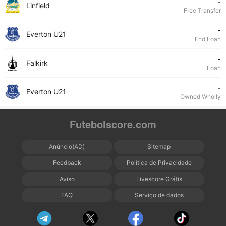
-
Linfield
Free Transfer
-
Everton U21
End Loan
-
Falkirk
Loan
-
Everton U21
Owned Wholly
Futebolscore.com
Anúncio(AD)
Sitemap
Feedback
Política de Privacidade
Aviso
Livescore Grátis
FAQ
Serviço de dados