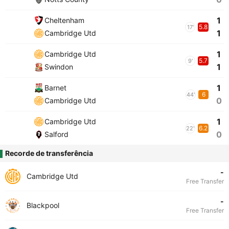
1
Cheltenham
5.8
17'
1
Cambridge Utd
1
Cambridge Utd
5.7
9'
1
Swindon
1
Barnet
6
44'
0
Cambridge Utd
1
Cambridge Utd
6.2
22'
0
Salford
Recorde de transferência
-
Cambridge Utd
Free Transfer
-
Blackpool
Free Transfer